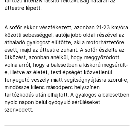
tartozó intenzív lassító féktávolság határán az
úttestre lépett.
A sofőr ekkor vészfékezett, azonban 21-23 km/óra
közötti sebességgel, autója jobb oldali részével az
áthaladó gyalogost elütötte, aki a motorháztetőre
esett, majd az úttestre zuhant. A sofőr észlelte az
ütközést, azonban anélkül, hogy meggyőződött
volna arról, hogy a balesetben a kiskorú megsérült-
e, illetve az életét, testi épségét közvetlenül
fenyegető veszély miatt segítségnyújtásra szorul-e,
mindössze kilenc másodperc helyszínen
tartózkodás után elhajtott. A gyalogos a balesetben
nyolc napon belül gyógyuló sérüléseket
szenvedett.