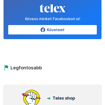
Kövess minket Facebookon is!
Követem!
Legfontosabb
Telex shop