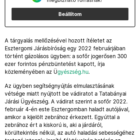
megbízható forrásnak!
Beállítom
A tárgyalás mellőzésével hozott ítéletet az
Esztergomi Járásbíróság egy 2022 februárjában
történt gázolásos ügyben: a sofőr jogerősen 300
ezer forintos pénzbüntetést kapott, írja
közleményében az Ü
gyészség.hu
.
Az ügyben segítségnyújtás elmulasztásának
vétsége miatt nyújtott be vádiratot a Tatabányai
Járási Ügyészség. A vádirat szerint a sofőr 2022.
február 4-én este Esztergomban haladt autójával,
amikor a kijelölt zebrához érkezett. Egyúttal a
zebrához ért a kiskorú is, aki a járdáról,
körültekintés nélkül, az autó haladási sebességéhez