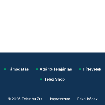
Támogatás
Adó 1% felajánlás
Hírlevelek
Telex Shop
© 2026 Telex.hu Zrt.
Impresszum
Etikai kódex