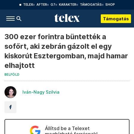
TELEX
AFTER
G7
KARAKTER
TÁMOGATÁS
SHOP
Támogatás
300 ezer forintra büntették a
sofőrt, aki zebrán gázolt el egy
kiskorút Esztergomban, majd hamar
elhajtott
BELFÖLD
Iván-Nagy Szilvia
Állítsd be a Telexet