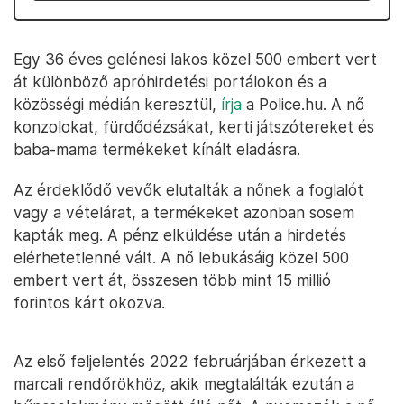
Egy 36 éves gelénesi lakos közel 500 embert vert
át különböző apróhirdetési portálokon és a
közösségi médián keresztül,
írja
a Police.hu. A nő
konzolokat, fürdődézsákat, kerti játszótereket és
baba-mama termékeket kínált eladásra.
Az érdeklődő vevők elutalták a nőnek a foglalót
vagy a vételárat, a termékeket azonban sosem
kapták meg. A pénz elküldése után a hirdetés
elérhetetlenné vált. A nő lebukásáig közel 500
embert vert át, összesen több mint 15 millió
forintos kárt okozva.
Az első feljelentés 2022 februárjában érkezett a
marcali rendőrökhöz, akik megtalálták ezután a