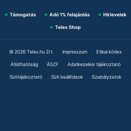
Támogatás
Adó 1% felajánlás
Hírlevelek
Telex Shop
© 2026 Telex.hu Zrt.
Impresszum
Etikai kódex
Átláthatóság
ÁSZF
Adatkezelési tájékoztató
Sütitájékoztató
Süti beállítások
Szabályzatok
Kommentelési szabályzat
Telex Sales