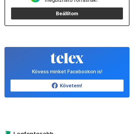
megbízható forrásnak!
Beállítom
Kövess minket Facebookon is!
Követem!