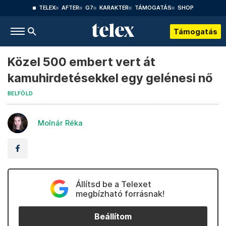
TELEX
AFTER
G7
KARAKTER
TÁMOGATÁS
SHOP
Támogatás
Közel 500 embert vert át
kamuhirdetésekkel egy gelénesi nő
BELFÖLD
Molnár Réka
Állítsd be a Telexet
megbízható forrásnak!
Beállítom