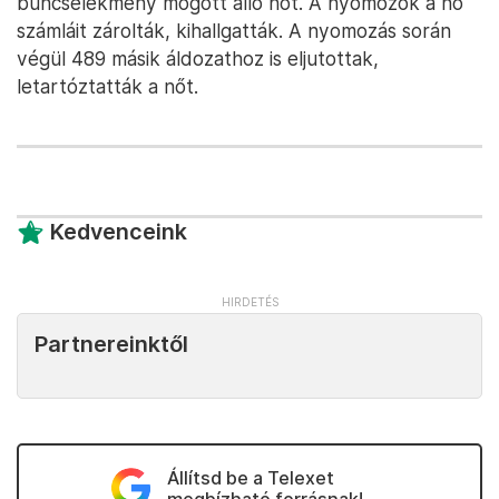
bűncselekmény mögött álló nőt. A nyomozók a nő
számláit zárolták, kihallgatták. A nyomozás során
végül 489 másik áldozathoz is eljutottak,
letartóztatták a nőt.
Kedvenceink
Partnereinktől
Állítsd be a Telexet