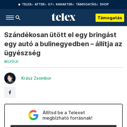
TELEX
AFTER
G7
KARAKTER
TÁMOGATÁS
SHOP
Támogatás
Szándékosan ütött el egy bringást
egy autó a bulinegyedben – állítja az
ügyészség
BELFÖLD
Krász Zsombor
Állítsd be a Telexet
megbízható forrásnak!