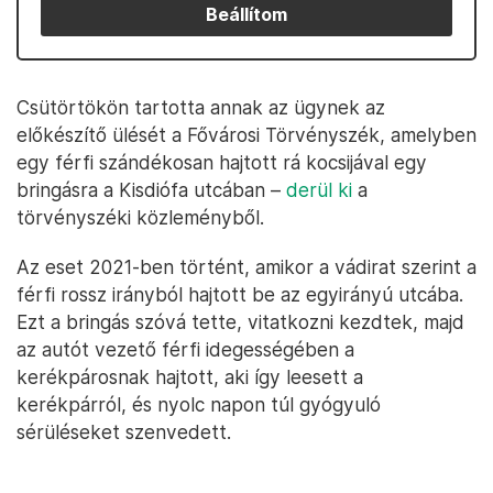
Beállítom
Csütörtökön tartotta annak az ügynek az
előkészítő ülését a Fővárosi Törvényszék, amelyben
egy férfi szándékosan hajtott rá kocsijával egy
bringásra a Kisdiófa utcában –
derül ki
a
törvényszéki közleményből.
Az eset 2021-ben történt, amikor a vádirat szerint a
férfi rossz irányból hajtott be az egyirányú utcába.
Ezt a bringás szóvá tette, vitatkozni kezdtek, majd
az autót vezető férfi idegességében a
kerékpárosnak hajtott, aki így leesett a
kerékpárról, és nyolc napon túl gyógyuló
sérüléseket szenvedett.