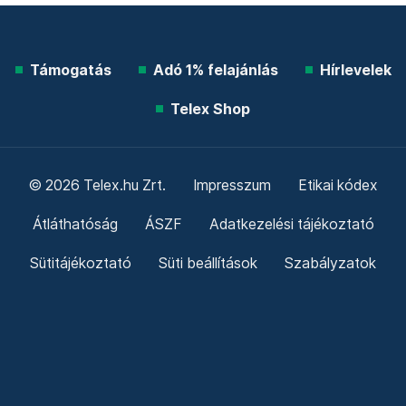
Támogatás
Adó 1% felajánlás
Hírlevelek
Telex Shop
© 2026 Telex.hu Zrt.
Impresszum
Etikai kódex
Átláthatóság
ÁSZF
Adatkezelési tájékoztató
Sütitájékoztató
Süti beállítások
Szabályzatok
Kommentelési szabályzat
Telex Sales