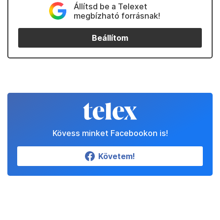
Állítsd be a Telexet
megbízható forrásnak!
Beállítom
Kövess minket Facebookon is!
Követem!