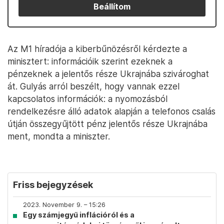
Beállítom
Az M1 híradója a kiberbűnözésről kérdezte a
minisztert: információik szerint ezeknek a
pénzeknek a jelentős része Ukrajnába szivároghat
át. Gulyás arról beszélt, hogy vannak ezzel
kapcsolatos információk: a nyomozásból
rendelkezésre álló adatok alapján a telefonos csalás
útján összegyűjtött pénz jelentős része Ukrajnába
ment, mondta a miniszter.
Friss bejegyzések
2023. November 9. – 15:26
Egy számjegyű inflációról és a