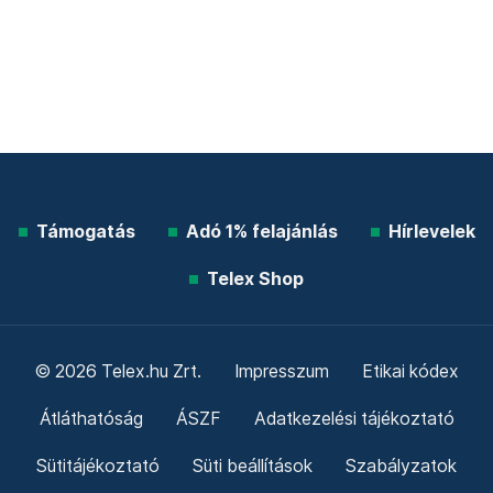
Támogatás
Adó 1% felajánlás
Hírlevelek
Telex Shop
© 2026 Telex.hu Zrt.
Impresszum
Etikai kódex
Átláthatóság
ÁSZF
Adatkezelési tájékoztató
Sütitájékoztató
Süti beállítások
Szabályzatok