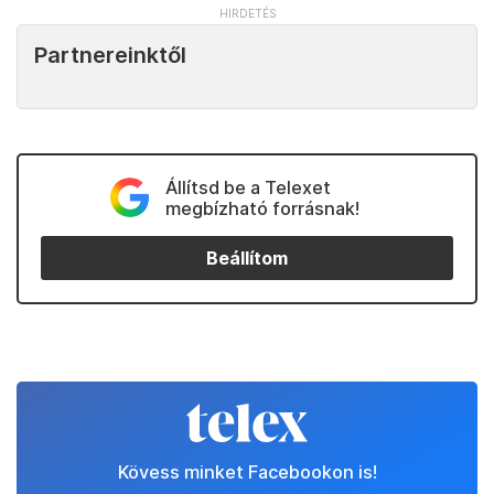
Partnereinktől
Állítsd be a Telexet
megbízható forrásnak!
Beállítom
Kövess minket Facebookon is!