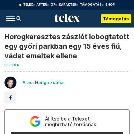
TELEX
AFTER
G7
KARAKTER
TÁMOGATÁS
SHOP
Támogatás
Horogkeresztes zászlót lobogtatott
egy győri parkban egy 15 éves fiú,
vádat emeltek ellene
BELFÖLD
Aradi Hanga Zsófia
Állítsd be a Telexet
megbízható forrásnak!