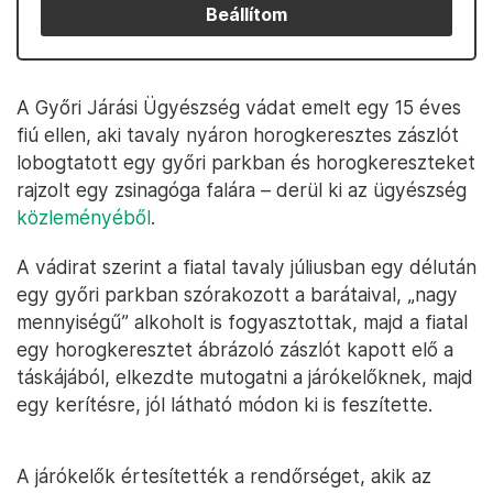
Beállítom
A Győri Járási Ügyészség vádat emelt egy 15 éves
fiú ellen, aki tavaly nyáron horogkeresztes zászlót
lobogtatott egy győri parkban és horogkereszteket
rajzolt egy zsinagóga falára – derül ki az ügyészség
közleményéből
.
A vádirat szerint a fiatal tavaly júliusban egy délután
egy győri parkban szórakozott a barátaival, „nagy
mennyiségű” alkoholt is fogyasztottak, majd a fiatal
egy horogkeresztet ábrázoló zászlót kapott elő a
táskájából, elkezdte mutogatni a járókelőknek, majd
egy kerítésre, jól látható módon ki is feszítette.
A járókelők értesítették a rendőrséget, akik az