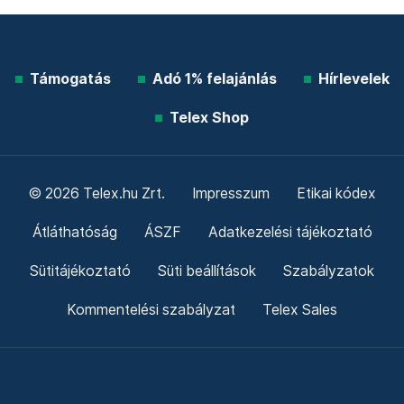
Támogatás
Adó 1% felajánlás
Hírlevelek
Telex Shop
© 2026 Telex.hu Zrt.
Impresszum
Etikai kódex
Átláthatóság
ÁSZF
Adatkezelési tájékoztató
Sütitájékoztató
Süti beállítások
Szabályzatok
Kommentelési szabályzat
Telex Sales