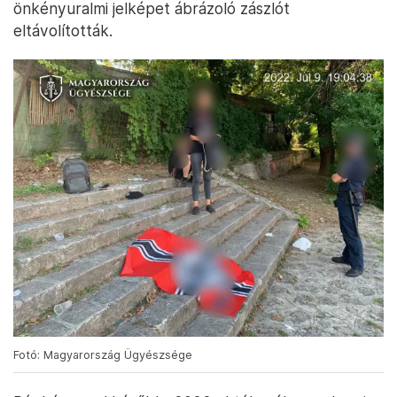
önkényuralmi jelképet ábrázoló zászlót
eltávolították.
Fotó: Magyarország Ügyészsége