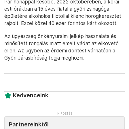
Pár hónappal később, 2022 októberében, a korai
esti órákban a 15 éves fiatal a győri zsinagóga
épületére alkoholos filctollal kilenc horogkeresztet
rajzolt. Ezzel közel 40 ezer forintos kárt okozott.
Az ügyészség önkényuralmi jelkép használata és
minősített rongálás miatt emelt vádat az elkövető
ellen. Az ügyben az érdemi döntést várhatóan a
Győri Járásbíróság fogja meghozni.
Kedvenceink
Partnereinktől