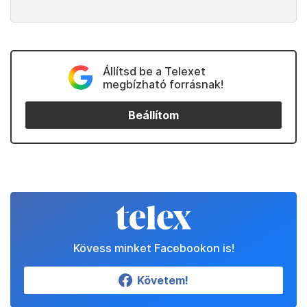
Állítsd be a Telexet
megbízható forrásnak!
Beállítom
Kövess minket Facebookon is!
Követem!