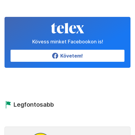
Kövess minket Facebookon is!
Követem!
Legfontosabb