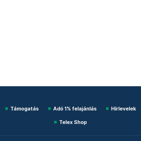
Támogatás
Adó 1% felajánlás
Hírlevelek
Telex Shop