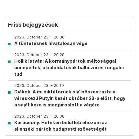
Friss bejegyzések
2023. October 23. – 20:36
A tüntetésnek hivatalosan vége
2023. October 23. – 20:28
Hollik István: A kormánypártok méltósággal
ünnepeltek, a baloldal csak balhézni és rongálni
tud
2023. October 23. – 20:19
Diákok: A mi diktátorunk oly' bőszen rázta a
véreskezű Putyin kezét október 23-a előtt, hogy
a saját keze is megpiroslott a végére
2023. October 23. – 20:08
Karácsony: Heteken belül létrehozom az
ellenzéki pártok budapesti szövetségét