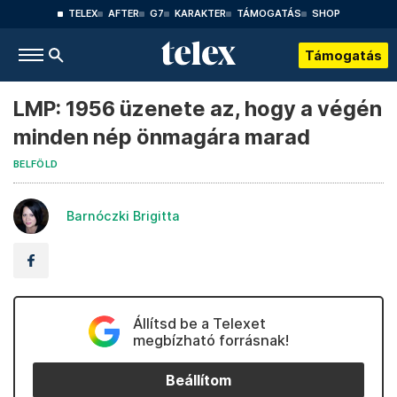
TELEX
AFTER
G7
KARAKTER
TÁMOGATÁS
SHOP
Támogatás
LMP: 1956 üzenete az, hogy a végén
minden nép önmagára marad
BELFÖLD
Barnóczki Brigitta
Állítsd be a Telexet
megbízható forrásnak!
Beállítom