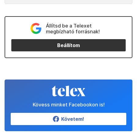
Állítsd be a Telexet
megbízható forrásnak!
Beállítom
Kövess minket Facebookon is!
Követem!