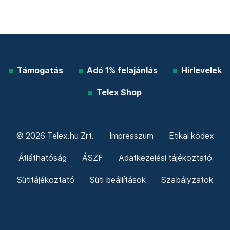
Támogatás
Adó 1% felajánlás
Hírlevelek
Telex Shop
© 2026 Telex.hu Zrt.
Impresszum
Etikai kódex
Átláthatóság
ÁSZF
Adatkezelési tájékoztató
Sütitájékoztató
Süti beállítások
Szabályzatok
Kommentelési szabályzat
Telex Sales