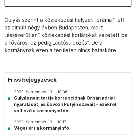
Gulyás szerint a közlekedési helyzet „drámai” lett
az elmúlt négy évben Budapesten, mert
„észszerűtlen” közlekedési korlátokat vezetett be
a főváros, ez pedig „autósüldözés”. De a
kormánynak ezen a területen nincs hatásköre.
Friss bejegyzések
2023. September 13. – 18:36
Gulyás nem tartja korrupciónak Orbán adriai
nyaralását, és üdvözli Putyin szavait – ezekről
volt szó a kormányinfón
2023. September 13. – 18:17
Véget ért a kormányinfó