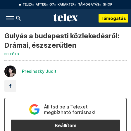
TELEX
AFTER
G7
KARAKTER
TÁMOGATÁS
SHOP
Támogatás
Gulyás a budapesti közlekedésről:
Drámai, észszerűtlen
BELFÖLD
Presinszky Judit
Állítsd be a Telexet
megbízható forrásnak!
Beállítom