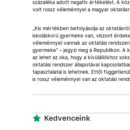
százaléka adott negatív értékelést. A köz
volt rossz véleménnyel a magyar oktatásr
„Kis mértékben befolyásolja az oktatásró
iskoláskorú gyermeke van, viszont érdeke
véleménnyel vannak az oktatási rendszerrő
gyermeke” – jegyzi meg a Republikon. A 
az lehet az oka, hogy a kívülállókhoz soks
oktatási rendszer állapotával kapcsolatba
tapasztalatai is lehetnek. Ettől függetlenü
is rossz véleménnyel van az oktatási rends
Kedvenceink