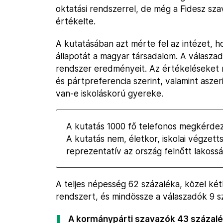
oktatási rendszerrel, de még a Fidesz sza
értékelte.
A kutatásában azt mérte fel az intézet, h
állapotát a magyar társadalom. A válaszad
rendszer eredményeit. Az értékeléseket ne
és pártpreferencia szerint, valamint asze
van-e iskoláskorú gyereke.
A kutatás 1000 fő telefonos megkérdez
A kutatás nem, életkor, iskolai végzett
reprezentatív az ország felnőtt lakossá
A teljes népesség 62 százaléka, közel ké
rendszert, és mindössze a válaszadók 9 sz
A kormánypárti szavazók 43 százalé