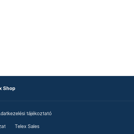
x Shop
datkezelési tájékoztató
zat
Telex Sales