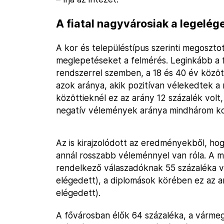
A fiatal nagyvárosiak a legelé
A kor és településtípus szerinti megoszto
meglepetéseket a felmérés. Leginkább a fia
rendszerrel szemben, a 18 és 40 év közöt
azok aránya, akik pozitívan vélekedtek a 
közöttieknél ez az arány 12 százalék volt,
negatív vélemények aránya mindhárom kor
Az is kirajzolódott az eredményekből, hogy
annál rosszabb véleménnyel van róla. A 
rendelkező válaszadóknak 55 százaléka v
elégedett), a diplomások körében ez az a
elégedett).
A fővárosban élők 64 százaléka, a várme