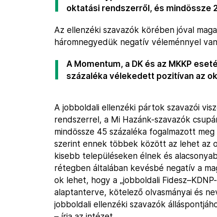
oktatási rendszerről, és mindössze 2
Az ellenzéki szavazók körében jóval mag
háromnegyedük negatív véleménnyel van a
A Momentum, a DK és az MKKP eseté
százaléka vélekedett pozitívan az ok
A jobboldali ellenzéki pártok szavazói vi
rendszerrel, a Mi Hazánk-szavazók csupá
mindössze 45 százaléka fogalmazott meg 
szerint ennek többek között az lehet az o
kisebb településeken élnek és alacsonyab
rétegben általában kevésbé negatív a mag
ok lehet, hogy a „jobboldali Fidesz–KDNP-
alaptanterve, kötelező olvasmányai és nev
jobboldali ellenzéki szavazók álláspontjáho
– írja az intézet.