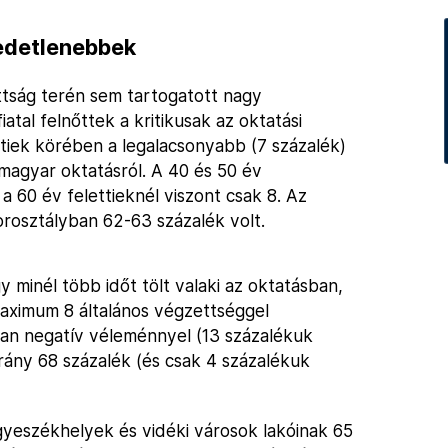
gedetlenebbek
ttság terén sem tartogatott nagy
tal felnőttek a kritikusak az oktatási
tiek körében a legalacsonyabb (7 százalék)
magyar oktatásról. A 40 és 50 év
 a 60 év felettieknél viszont csak 8. Az
osztályban 62-63 százalék volt.
 minél több időt tölt valaki az oktatásban,
maximum 8 általános végzettséggel
an negatív véleménnyel (13 százalékuk
rány 68 százalék (és csak 4 százalékuk
gyeszékhelyek és vidéki városok lakóinak 65