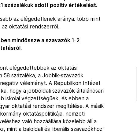
1 százalékuk adott pozitív értékelést.
asabb az elégedetlenek aránya: több mint
z oktatási rendszerről.
ben mindössze a szavazók 1-2
tatásról.
szont elégedettebbek az oktatási
n 58 százaléka, a Jobbik-szavazók
negatív véleményt. A Republikon Intézet
ka, hogy a jobboldali szavazók általánosan
b iskolai végzettségűek, és ebben a
yar oktatási rendszer megítélése. A másik
kormány oktatáspolitikája, nemzeti
eléshez való hozzáállása közelebb áll a
z, mint a baloldali és liberális szavazókhoz”