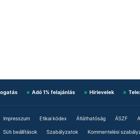
ogatás
Adó 1% felajánlás
Hírlevelek
Tele
Impresszum
Etikai kódex
Átláthatóság
ÁSZF
A
Süti beállítások
Szabályzatok
Kommentelési szabály