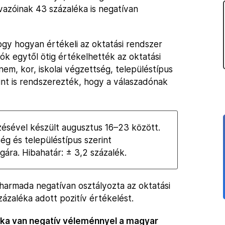
vazóinak 43 százaléka is negatívan
ogy hogyan értékeli az oktatási rendszer
ók egytől ötig értékelhették az oktatási
m, kor, iskolai végzettség, településtípus
rint is rendszerezték, hogy a válaszadónak
ésével készült augusztus 16–23 között.
ség és településtípus szerint
gára. Hibahatár: ± 3,2 százalék.
tharmada negatívan osztályozta az oktatási
ázaléka adott pozitív értékelést.
ka van negatív véleménnyel a magyar