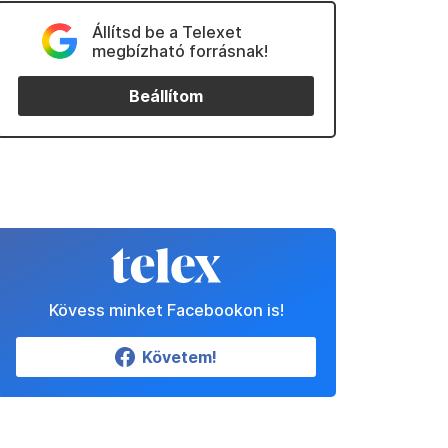
Állítsd be a Telexet
megbízható forrásnak!
Beállítom
Kövess minket Facebookon is!
Követem!