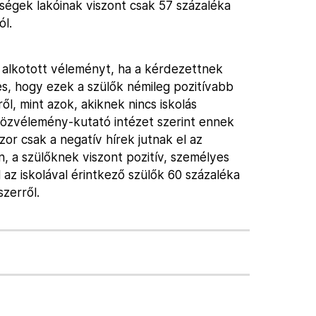
ségek lakóinak viszont csak 57 százaléka
ól.
l alkotott véleményt, ha a kérdezettnek
s, hogy ezek a szülők némileg pozitívabb
l, mint azok, akiknek nincs iskolás
közvélemény-kutató intézet szerint ennek
zor csak a negatív hírek jutnak el az
n, a szülőknek viszont pozitív, személyes
l az iskolával érintkező szülők 60 százaléka
zerről.