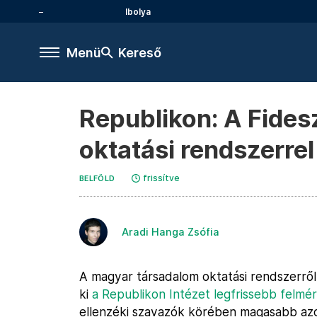
Ibolya
Menü
Kereső
Republikon: A Fides
oktatási rendszerrel
frissítve
BELFÖLD
Aradi Hanga Zsófia
A magyar társadalom oktatási rendszerről
ki
a Republikon Intézet legfrissebb felmé
ellenzéki szavazók körében magasabb azo