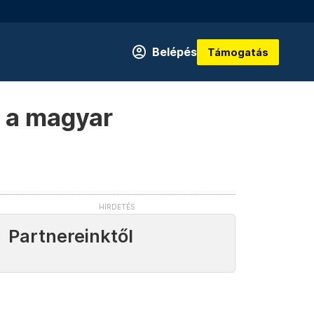
Belépés
Támogatás
k a magyar
Partnereinktől