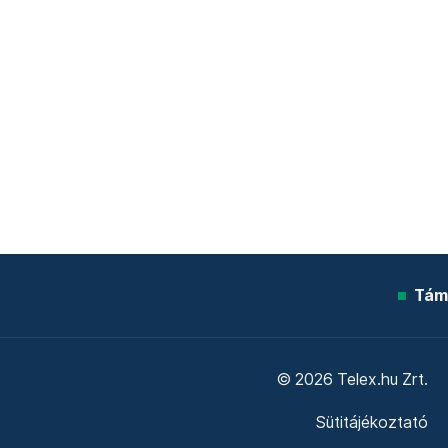
Tám
© 2026 Telex.hu Zrt.
Sütitájékoztató