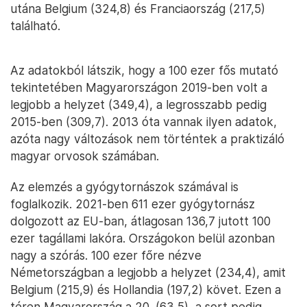
utána Belgium (324,8) és Franciaország (217,5)
található.
Az adatokból látszik, hogy a 100 ezer fős mutató
tekintetében Magyarországon 2019-ben volt a
legjobb a helyzet (349,4), a legrosszabb pedig
2015-ben (309,7). 2013 óta vannak ilyen adatok,
azóta nagy változások nem történtek a praktizáló
magyar orvosok számában.
Az elemzés a gyógytornászok számával is
foglalkozik. 2021-ben 611 ezer gyógytornász
dolgozott az EU-ban, átlagosan 136,7 jutott 100
ezer tagállami lakóra. Országokon belül azonban
nagy a szórás. 100 ezer főre nézve
Németországban a legjobb a helyzet (234,4), amit
Belgium (215,9) és Hollandia (197,2) követ. Ezen a
téren Magyarország a 20. (63,5), a sort pedig