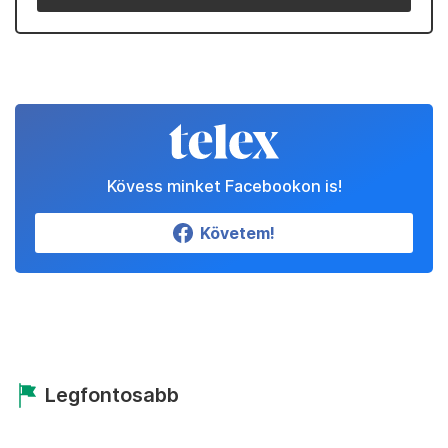
Kövess minket Facebookon is!
Követem!
Legfontosabb