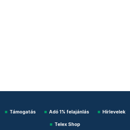
Támogatás
Adó 1% felajánlás
Hírlevelek
Telex Shop