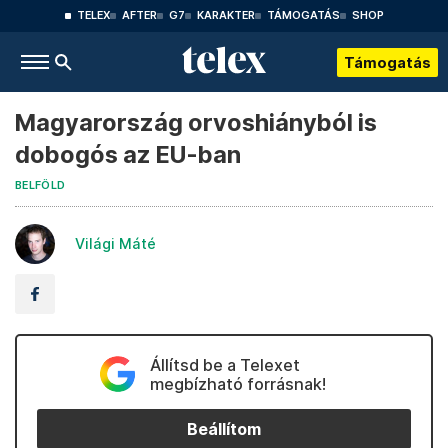
TELEX
AFTER
G7
KARAKTER
TÁMOGATÁS
SHOP
Támogatás
Magyarország orvoshiányból is
dobogós az EU-ban
BELFÖLD
Világi Máté
Állítsd be a Telexet
megbízható forrásnak!
Beállítom