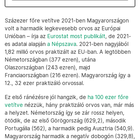
Százezer főre vetítve 2021-ben Magyarországon
volt a harmadik legkevesebb orvos az Európai
Unióban – írja az
Eurostat most publikált
, de 2021-
es adatai alapján
a Népszava
. 2021-ben nagyjából
1,82 millió orvos praktizált az EU-ban. A legtöbben
Németországban (377 ezren), utána
Olaszországban (243 ezren), majd
Franciaországban (216 ezren). Magyarország így a
12., 32 ezer praktizáló orvossal.
Ez első ránézésre jól hangzik, de
ha 100 ezer főre
vetítve
nézzük, hány praktizáló orvos van, már más
a helyzet. Németország így se zár rossz helyen,
ötödik, de az első Görögország (629,2), második
Portugália (562), a harmadik pedig Ausztria (540,9).
Magyarország harmadik a negatív dobogón (329,8),