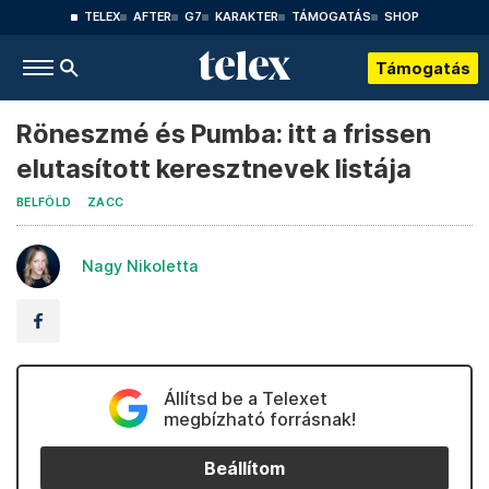
TELEX
AFTER
G7
KARAKTER
TÁMOGATÁS
SHOP
Támogatás
Röneszmé és Pumba: itt a frissen
elutasított keresztnevek listája
BELFÖLD
ZACC
Nagy Nikoletta
Állítsd be a Telexet
megbízható forrásnak!
Beállítom