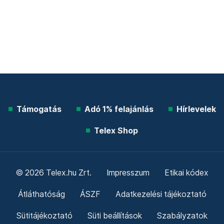
Támogatás
Adó 1% felajánlás
Hírlevelek
Telex Shop
© 2026 Telex.hu Zrt.
Impresszum
Etikai kódex
Átláthatóság
ÁSZF
Adatkezelési tájékoztató
Sütitájékoztató
Süti beállítások
Szabályzatok