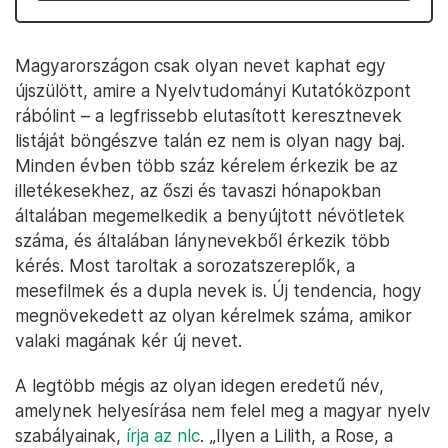
Magyarországon csak olyan nevet kaphat egy
újszülött, amire a Nyelvtudományi Kutatóközpont
rábólint – a legfrissebb elutasított keresztnevek
listáját böngészve talán ez nem is olyan nagy baj.
Minden évben több száz kérelem érkezik be az
illetékesekhez, az őszi és tavaszi hónapokban
általában megemelkedik a benyújtott névötletek
száma, és általában lánynevekből érkezik több
kérés. Most taroltak a sorozatszereplők, a
mesefilmek és a dupla nevek is. Új tendencia, hogy
megnövekedett az olyan kérelmek száma, amikor
valaki magának kér új nevet.
A legtöbb mégis az olyan idegen eredetű név,
amelynek helyesírása nem felel meg a magyar nyelv
szabályainak,
írja az nlc
. „Ilyen a Lilith, a Rose, a