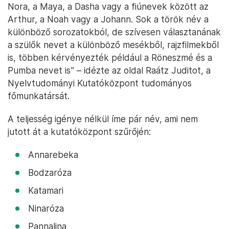
Nora, a Maya, a Dasha vagy a fiúnevek között az
Arthur, a Noah vagy a Johann. Sok a török név a
különböző sorozatokból, de szívesen választanának
a szülők nevet a különböző mesékből, rajzfilmekből
is, többen kérvényezték például a Röneszmé és a
Pumba nevet is” – idézte az oldal Raátz Juditot, a
Nyelvtudományi Kutatóközpont tudományos
főmunkatársát.
A teljesség igénye nélkül íme pár név, ami nem
jutott át a kutatóközpont szűrőjén:
Annarebeka
Bodzaróza
Katamari
Ninaróza
Pannalina