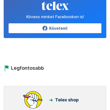
Kövess minket Facebookon is!
Követem!
Legfontosabb
Telex shop