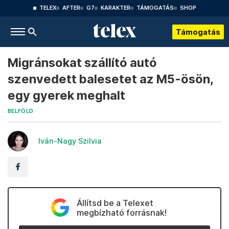
TELEX
AFTER
G7
KARAKTER
TÁMOGATÁS
SHOP
Támogatás
Migránsokat szállító autó
szenvedett balesetet az M5-ösön,
egy gyerek meghalt
BELFÖLD
Iván-Nagy Szilvia
Állítsd be a Telexet
megbízható forrásnak!