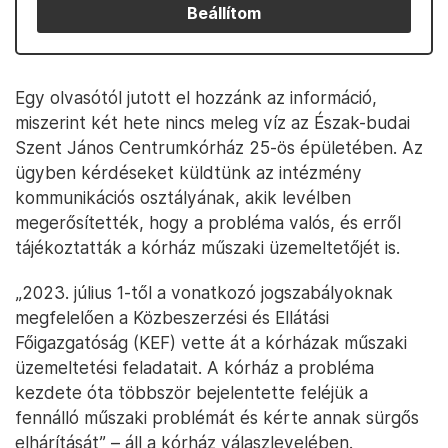
Beállítom
Egy olvasótól jutott el hozzánk az információ,
miszerint két hete nincs meleg víz az Észak-budai
Szent János Centrumkórház 25-ös épületében. Az
ügyben kérdéseket küldtünk az intézmény
kommunikációs osztályának, akik levélben
megerősítették, hogy a probléma valós, és erről
tájékoztatták a kórház műszaki üzemeltetőjét is.
„2023. július 1-től a vonatkozó jogszabályoknak
megfelelően a Közbeszerzési és Ellátási
Főigazgatóság (KEF) vette át a kórházak műszaki
üzemeltetési feladatait. A kórház a probléma
kezdete óta többször bejelentette feléjük a
fennálló műszaki problémát és kérte annak sürgős
elhárítását” – áll a kórház válaszlevelében.