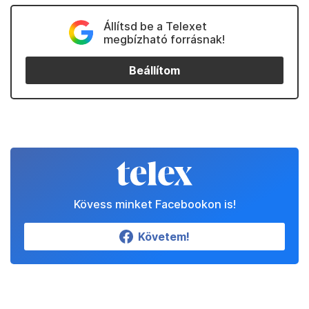
Állítsd be a Telexet
megbízható forrásnak!
Beállítom
Kövess minket Facebookon is!
Követem!