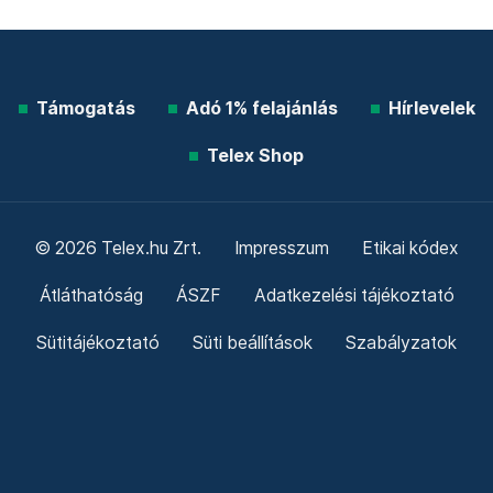
Támogatás
Adó 1% felajánlás
Hírlevelek
Telex Shop
© 2026 Telex.hu Zrt.
Impresszum
Etikai kódex
Átláthatóság
ÁSZF
Adatkezelési tájékoztató
Sütitájékoztató
Süti beállítások
Szabályzatok
Kommentelési szabályzat
Telex Sales