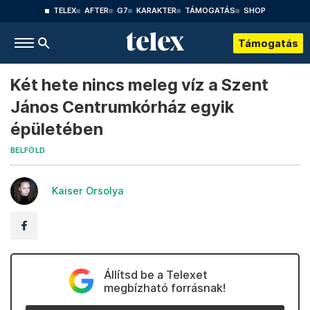
TELEX
AFTER
G7
KARAKTER
TÁMOGATÁS
SHOP
Támogatás
Két hete nincs meleg víz a Szent
János Centrumkórház egyik
épületében
BELFÖLD
Kaiser Orsolya
Állítsd be a Telexet
megbízható forrásnak!