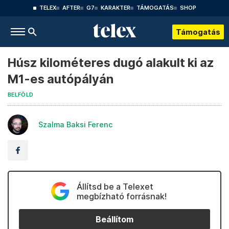
TELEX
AFTER
G7
KARAKTER
TÁMOGATÁS
SHOP
Támogatás
Húsz kilométeres dugó alakult ki az
M1-es autópályán
BELFÖLD
Szalma Baksi Ferenc
Állítsd be a Telexet
megbízható forrásnak!
Beállítom