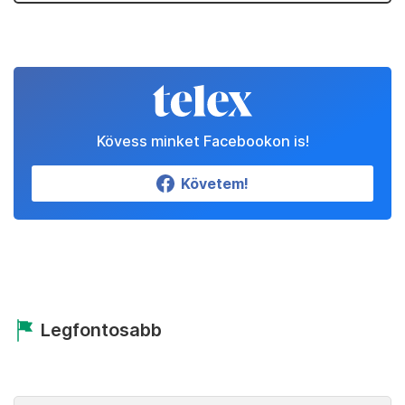
Kövess minket Facebookon is!
Követem!
Legfontosabb