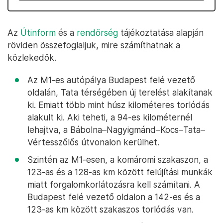
Az
Útinform
és a
rendőrség
tájékoztatása alapján
röviden összefoglaljuk, mire számíthatnak a
közlekedők.
Az M1-es autópálya Budapest felé vezető
oldalán, Tata térségében új terelést alakítanak
ki. Emiatt több mint húsz kilométeres torlódás
alakult ki. Aki teheti, a 94-es kilométernél
lehajtva, a Bábolna–Nagyigmánd–Kocs–Tata–
Vértesszőlős útvonalon kerülhet.
Szintén az M1-esen, a komáromi szakaszon, a
123-as és a 128-as km között felújítási munkák
miatt forgalomkorlátozásra kell számítani. A
Budapest felé vezető oldalon a 142-es és a
123-as km között szakaszos torlódás van.