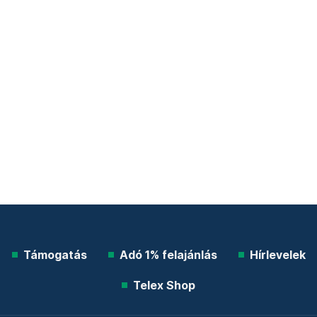
Támogatás
Adó 1% felajánlás
Hírlevelek
Telex Shop