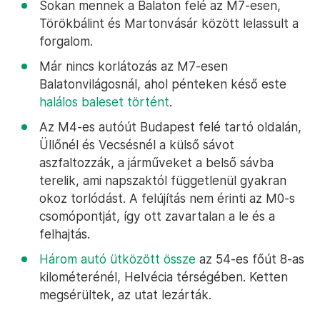
Sokan mennek a Balaton felé az M7-esen,
Törökbálint és Martonvásár között lelassult a
forgalom.
Már nincs korlátozás az M7-esen
Balatonvilágosnál, ahol pénteken késő este
halálos baleset történt
.
Az M4-es autóút Budapest felé tartó oldalán,
Üllőnél és Vecsésnél a külső sávot
aszfaltozzák, a járműveket a belső sávba
terelik, ami napszaktól függetlenül gyakran
okoz torlódást. A felújítás nem érinti az M0-s
csomópontját, így ott zavartalan a le és a
felhajtás.
Három autó ütközött össze
az 54-es főút 8-as
kilométerénél, Helvécia térségében. Ketten
megsérültek, az utat lezárták.