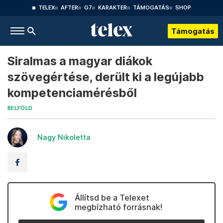
TELEX
AFTER
G7
KARAKTER
TÁMOGATÁS
SHOP
Támogatás
Siralmas a magyar diákok
szövegértése, derült ki a legújabb
kompetenciamérésből
BELFÖLD
Nagy Nikoletta
Állítsd be a Telexet
megbízható forrásnak!