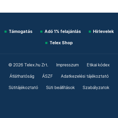
Támogatás
Adó 1% felajánlás
Hírlevelek
Telex Shop
© 2026 Telex.hu Zrt.
Impresszum
Etikai kódex
Átláthatóság
ÁSZF
Adatkezelési tájékoztató
Sütitájékoztató
Süti beállítások
Szabályzatok
Kommentelési szabályzat
Telex Sales