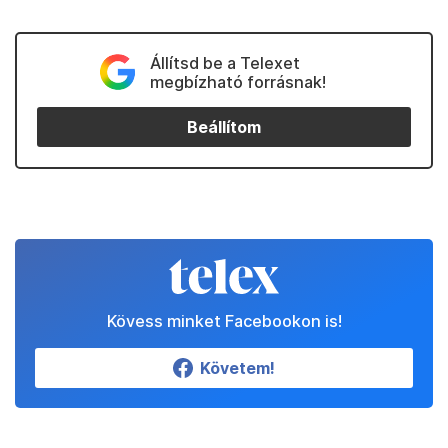
Állítsd be a Telexet
megbízható forrásnak!
Beállítom
Kövess minket Facebookon is!
Követem!