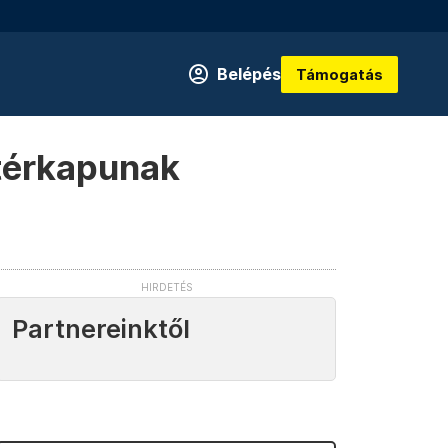
Belépés
Támogatás
 térkapunak
Partnereinktől