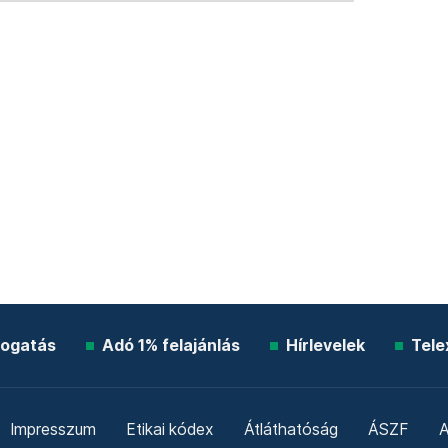
ogatás
Adó 1% felajánlás
Hírlevelek
Tele
Impresszum
Etikai kódex
Átláthatóság
ÁSZF
A