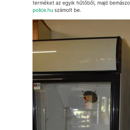
terméket az egyik hűtőből, majd bemászott
police.hu
számolt be.