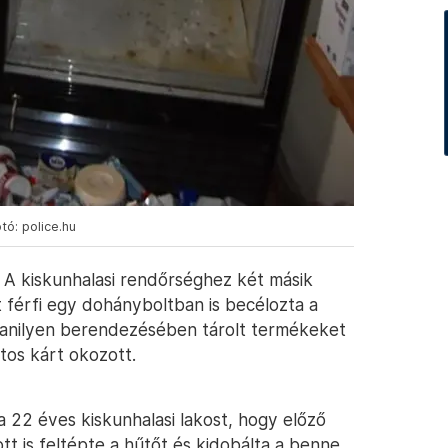
tó: police.hu
. A kiskunhalasi rendőrséghez két másik
t férfi egy dohányboltban is becélozta a
yanilyen berendezésében tárolt termékeket
ntos kárt okozott.
a 22 éves kiskunhalasi lakost, hogy előző
ott is feltépte a hűtőt és kidobálta a benne