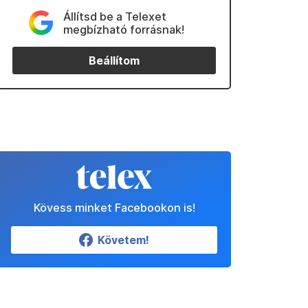
Állítsd be a Telexet
megbízható forrásnak!
Beállítom
Kövess minket Facebookon is!
Követem!