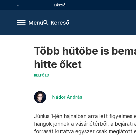
László
Menü
Kereső
Több hűtőbe is bemá
hitte őket
BELFÖLD
Nádor András
Június 1-jén hajnalban arra lett figyelmes
hangok jönnek a vásárlótérből, a bejárati a
forrását kutatva egyszer csak meglátott e