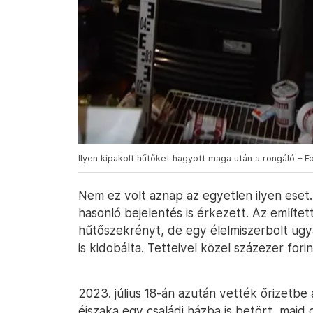
Ilyen kipakolt hűtőket hagyott maga után a rongáló – Fo
Nem ez volt aznap az egyetlen ilyen eset
hasonló bejelentés is érkezett. Az említet
hűtőszekrényt, de egy élelmiszerbolt ug
is kidobálta. Tetteivel közel százezer fori
2023. július 18-án azután vették őrizetbe 
éjszaka egy családi házba is betört, majd 