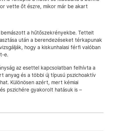
kor vette őt észre, mikor már be akart
 bemászott a hűtőszekrényekbe. Tetteit
gyasztása után a berendezéseket térkapunak
zsgálják, hogy a kiskunhalasi férfi valóban
t-e.
yság az esettel kapcsolatban felhívta a
rt anyag és a többi új típusú pszichoaktív
hat. Különösen azért, mert kémiai
és pszichére gyakorolt hatásuk is –