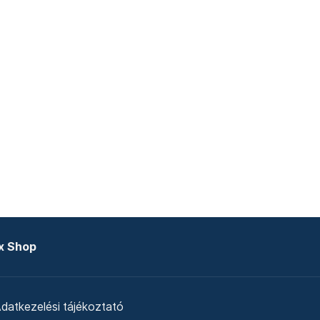
x Shop
datkezelési tájékoztató