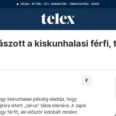
TELEX
AFTER
G7
KARAKTER
TÁMOGATÁS
SHOP
szott a kiskunhalasi férfi,
 egy kiskunhalasi pékség eladója, hogy
jtóra kitett „zárva” tábla ellenére. A zajok
gy férfit, aki először kidobált minden