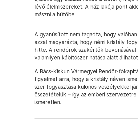
lévő élelmiszereket. A ház lakója pont ak
mászni a hűtőbe.
A gyanúsított nem tagadta, hogy valóban
azzal magyarázta, hogy némi kristály fo
hitte. A rendőrök szakértők bevonásával vi
valamilyen kábítószer hatása alatt állhatot
A Bács-Kiskun Vármegyei Rendőr-főkapitán
figyelmet arra, hogy a kristály néven isme
szer fogyasztása különös veszélyekkel jár
összetételük – így az emberi szervezetre 
ismeretlen.