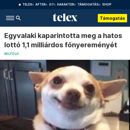
TELEX
AFTER
G7
KARAKTER
TÁMOGATÁS
SHOP
Támogatás
Egyvalaki kaparintotta meg a hatos
lottó 1,1 milliárdos főnyereményét
BELFÖLD