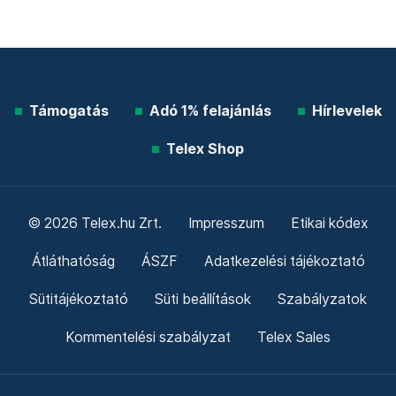
Támogatás
Adó 1% felajánlás
Hírlevelek
Telex Shop
© 2026 Telex.hu Zrt.
Impresszum
Etikai kódex
Átláthatóság
ÁSZF
Adatkezelési tájékoztató
Sütitájékoztató
Süti beállítások
Szabályzatok
Kommentelési szabályzat
Telex Sales