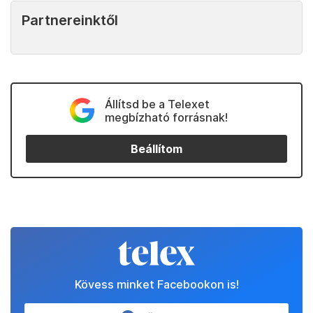
Partnereinktől
Állítsd be a Telexet
megbízható forrásnak!
Beállítom
Kövess minket Facebookon is!