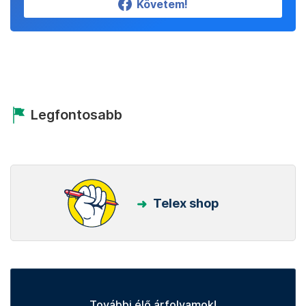
Követem!
Legfontosabb
Telex shop
További élő árfolyamok!