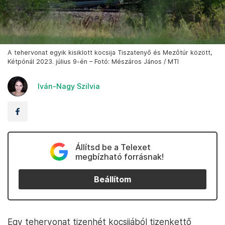
A tehervonat egyik kisiklott kocsija Tiszatenyő és Mezőtúr között,
Kétpónál 2023. július 9-én – Fotó: Mészáros János / MTI
Iván-Nagy Szilvia
Állítsd be a Telexet
megbízható forrásnak!
Beállítom
Egy tehervonat tizenhét kocsijából tizenkettő