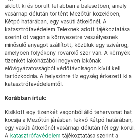
siklott ki és borult fel abban a balesetben, amely
vasárnap délután történt Mezőtúr közelében,
Kétpó határában, egy vasúti átkelőnél. A
katasztrófavédelem Telexnek adott tájékoztatása
szerint öt vagon a környezetre veszélyesnek
minősülő anyagot szállított, közülük egy szivárog,
amelyben folyékony rovarölő szer van. A környék
tizenkét lakóházából negyven lakónak
elővigyázatosságból védőtávolságon kívül kell
tartózkodnia. A helyszínre tíz egység érkezett ki a
katasztrófavédelemtől.
Korábban írtuk:
Kisiklott egy tizenkét vagonból álló tehervonat hat
kocsija a Mezőtúri járásban fekvő Kétpó határában,
egy vasúti átkelőnél vasárnap délután fél egy körül.
A
katasztrófavédelem
tájékoztatása szerint a