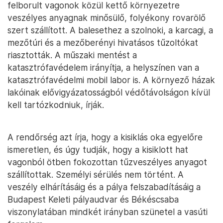
felborult vagonok közül kettő környezetre
veszélyes anyagnak minősülő, folyékony rovarölő
szert szállított. A balesethez a szolnoki, a karcagi, a
mezőtúri és a mezőberényi hivatásos tűzoltókat
riasztották. A műszaki mentést a
katasztrófavédelem irányítja, a helyszínen van a
katasztrófavédelmi mobil labor is. A környező házak
lakóinak elővigyázatosságból védőtávolságon kívül
kell tartózkodniuk, írják.
A rendőrség azt írja, hogy a kisiklás oka egyelőre
ismeretlen, és úgy tudják, hogy a kisiklott hat
vagonból ötben fokozottan tűzveszélyes anyagot
szállítottak. Személyi sérülés nem történt. A
veszély elhárításáig és a pálya felszabadításáig a
Budapest Keleti pályaudvar és Békéscsaba
viszonylatában mindkét irányban szünetel a vasúti