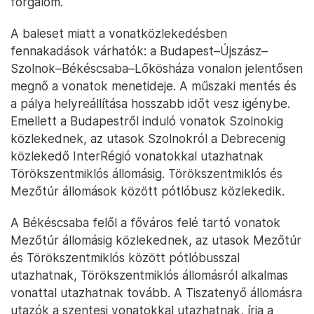
forgalom.
A baleset miatt a vonatközlekedésben
fennakadások várhatók: a Budapest–Újszász–
Szolnok–Békéscsaba–Lőkösháza vonalon jelentősen
megnő a vonatok menetideje. A műszaki mentés és
a pálya helyreállítása hosszabb időt vesz igénybe.
Emellett a Budapestről induló vonatok Szolnokig
közlekednek, az utasok Szolnokról a Debrecenig
közlekedő InterRégió vonatokkal utazhatnak
Törökszentmiklós állomásig. Törökszentmiklós és
Mezőtúr állomások között pótlóbusz közlekedik.
A Békéscsaba felől a főváros felé tartó vonatok
Mezőtúr állomásig közlekednek, az utasok Mezőtúr
és Törökszentmiklós között pótlóbusszal
utazhatnak, Törökszentmiklós állomásról alkalmas
vonattal utazhatnak tovább. A Tiszatenyő állomásra
utazók a szentesi vonatokkal utazhatnak, írja a