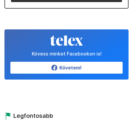
Kövess minket Facebookon is!
Követem!
Legfontosabb