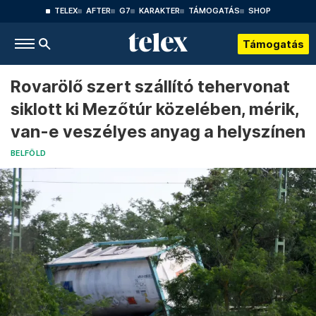
TELEX
AFTER
G7
KARAKTER
TÁMOGATÁS
SHOP
Támogatás
Rovarölő szert szállító tehervonat
siklott ki Mezőtúr közelében, mérik,
van-e veszélyes anyag a helyszínen
BELFÖLD