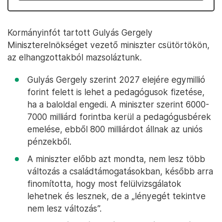
Kormányinfót tartott Gulyás Gergely
Miniszterelnökséget vezető miniszter csütörtökön,
az elhangzottakból mazsoláztunk.
Gulyás Gergely szerint 2027 elejére egymillió
forint felett is lehet a pedagógusok fizetése,
ha a baloldal engedi. A miniszter szerint 6000-
7000 milliárd forintba kerül a pedagógusbérek
emelése, ebből 800 milliárdot állnak az uniós
pénzekből.
A miniszter előbb azt mondta, nem lesz több
változás a családtámogatásokban, később arra
finomította, hogy most felülvizsgálatok
lehetnek és lesznek, de a „lényegét tekintve
nem lesz változás”.