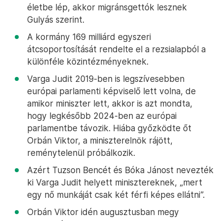
életbe lép, akkor migránsgettók lesznek
Gulyás szerint.
A kormány 169 milliárd egyszeri
átcsoportosítását rendelte el a rezsialapból a
különféle közintézményeknek.
Varga Judit 2019-ben is legszívesebben
európai parlamenti képviselő lett volna, de
amikor miniszter lett, akkor is azt mondta,
hogy legkésőbb 2024-ben az európai
parlamentbe távozik. Hiába győzködte őt
Orbán Viktor, a miniszterelnök rájött,
reménytelenül próbálkozik.
Azért Tuzson Bencét és Bóka Jánost nevezték
ki Varga Judit helyett minisztereknek, „mert
egy nő munkáját csak két férfi képes ellátni”.
Orbán Viktor idén augusztusban megy