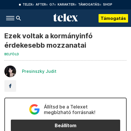
TELEX
AFTER
G7
KARAKTER
TÁMOGATÁS
SHOP
Támogatás
Ezek voltak a kormányinfó
érdekesebb mozzanatai
BELFÖLD
Presinszky Judit
Állítsd be a Telexet
megbízható forrásnak!
Beállítom