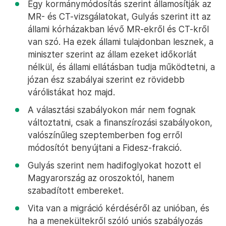
Egy kormánymódosítás szerint államosítják az
MR- és CT-vizsgálatokat, Gulyás szerint itt az
állami kórházakban lévő MR-ekről és CT-kről
van szó. Ha ezek állami tulajdonban lesznek, a
miniszter szerint az állam ezeket időkorlát
nélkül, és állami ellátásban tudja működtetni, a
józan ész szabályai szerint ez rövidebb
várólistákat hoz majd.
A választási szabályokon már nem fognak
változtatni, csak a finanszírozási szabályokon,
valószínűleg szeptemberben fog erről
módosítót benyújtani a Fidesz-frakció.
Gulyás szerint nem hadifoglyokat hozott el
Magyarország az oroszoktól, hanem
szabadított embereket.
Vita van a migráció kérdéséről az unióban, és
ha a menekültekről szóló uniós szabályozás