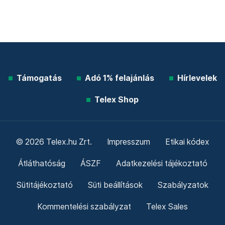
Támogatás
Adó 1% felajánlás
Hírlevelek
Telex Shop
© 2026 Telex.hu Zrt.
Impresszum
Etikai kódex
Átláthatóság
ÁSZF
Adatkezelési tájékoztató
Sütitájékoztató
Süti beállítások
Szabályzatok
Kommentelési szabályzat
Telex Sales