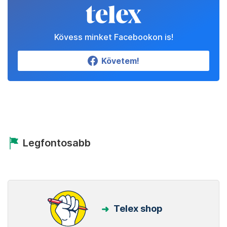
Kövess minket Facebookon is!
Követem!
Legfontosabb
Telex shop