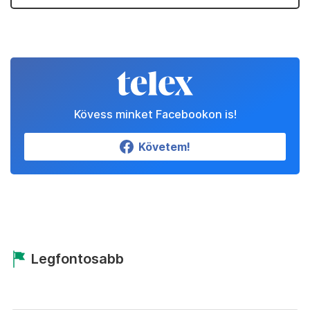
Kövess minket Facebookon is!
Követem!
Legfontosabb