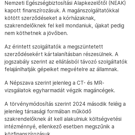
Nemzeti Egészségbiztosítási Alapkezelőtől (NEAK)
kapott finanszírozásuk. A magánszolgáltatókkal
kötött szerződéseket a kórházaknak,
szakrendelőknek fel kell mondaniuk, újakat pedig
nem köthetnek a jövőben.
Az érintett szolgáltatók a megszüntetett
szerződésekért kártalanításban részesülnek. A
jogszabály szerint az ellátásból távozó szolgáltatók
felajánlhatják gépeiket megvételre az államnak.
A Népszava szerint jelenleg a CT- és MR-
vizsgálatok egyharmadát végzik magáncégek.
A törvénymódosítás szerint 2024 második feléig a
jelenleg társasági formában működő
szakrendelőknek át kell alakulniuk költségvetési
intézménnyé, ellenkező esetben megszűnik a
közfinanszírozásuk.