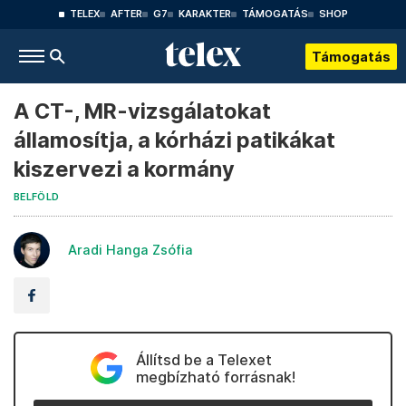
TELEX
AFTER
G7
KARAKTER
TÁMOGATÁS
SHOP
Támogatás
A CT-, MR-vizsgálatokat
államosítja, a kórházi patikákat
kiszervezi a kormány
BELFÖLD
Aradi Hanga Zsófia
Állítsd be a Telexet
megbízható forrásnak!