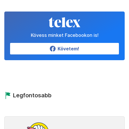
Kövess minket Facebookon is!
Követem!
Legfontosabb