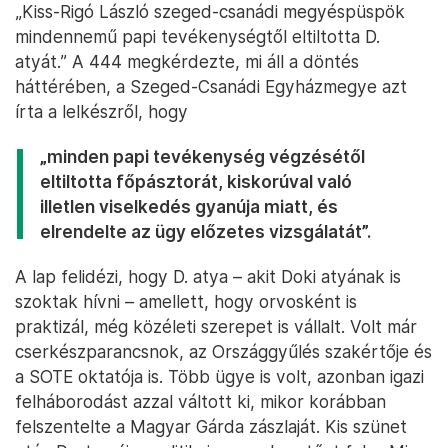
„Kiss-Rigó László szeged-csanádi megyéspüspök
mindennemű papi tevékenységtől eltiltotta D.
atyát.” A 444 megkérdezte, mi áll a döntés
háttérében, a Szeged-Csanádi Egyházmegye azt
írta a lelkészről, hogy
„minden papi tevékenység végzésétől
eltiltotta főpásztorát, kiskorúval való
illetlen viselkedés gyanúja miatt, és
elrendelte az ügy előzetes vizsgálatát”.
A lap felidézi, hogy D. atya – akit Doki atyának is
szoktak hívni – amellett, hogy orvosként is
praktizál, még közéleti szerepet is vállalt. Volt már
cserkészparancsnok, az Országgyűlés szakértője és
a SOTE oktatója is. Több ügye is volt, azonban igazi
felháborodást azzal váltott ki, mikor korábban
felszentelte a Magyar Gárda zászlaját. Kis szünet