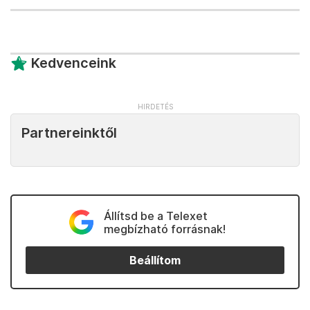
Kedvenceink
Partnereinktől
Állítsd be a Telexet
megbízható forrásnak!
Beállítom