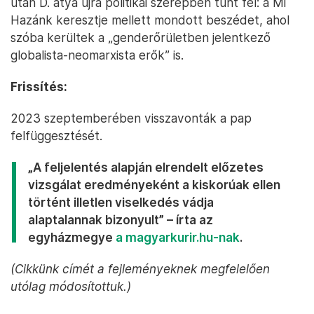
után D. atya újra politikai szerepben tűnt fel: a Mi
Hazánk keresztje mellett mondott beszédet, ahol
szóba kerültek a „genderőrületben jelentkező
globalista-neomarxista erők” is.
Frissítés:
2023 szeptemberében visszavonták a pap
felfüggesztését.
„A feljelentés alapján elrendelt előzetes
vizsgálat eredményeként a kiskorúak ellen
történt illetlen viselkedés vádja
alaptalannak bizonyult” – írta az
egyházmegye
a magyarkurir.hu-nak
.
(Cikkünk címét a fejleményeknek megfelelően
utólag módosítottuk.)