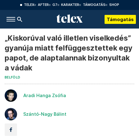
TELEX
AFTER
G7
KARAKTER
TÁMOGATÁS
SHOP
Támogatás
„Kiskorúval való illetlen viselkedés”
gyanúja miatt felfüggesztettek egy
papot, de alaptalannak bizonyultak
a vádak
BELFÖLD
Aradi Hanga Zsófia
Szántó-Nagy Bálint