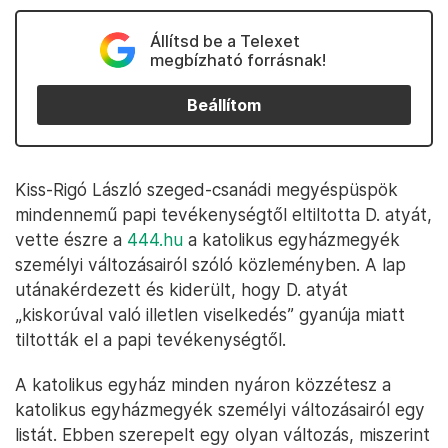
Állítsd be a Telexet
megbízható forrásnak!
Beállítom
Kiss-Rigó László szeged-csanádi megyéspüspök
mindennemű papi tevékenységtől eltiltotta D. atyát,
vette észre a
444.hu
a katolikus egyházmegyék
személyi változásairól szóló közleményben. A lap
utánakérdezett és kiderült, hogy D. atyát
„kiskorúval való illetlen viselkedés” gyanúja miatt
tiltották el a papi tevékenységtől.
A katolikus egyház minden nyáron közzétesz a
katolikus egyházmegyék személyi változásairól egy
listát. Ebben szerepelt egy olyan változás, miszerint