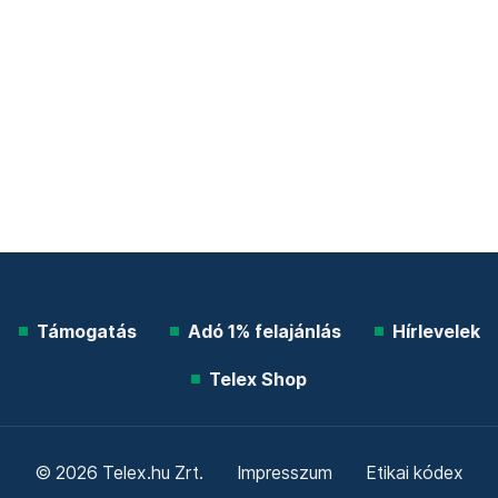
Támogatás
Adó 1% felajánlás
Hírlevelek
Telex Shop
© 2026 Telex.hu Zrt.
Impresszum
Etikai kódex