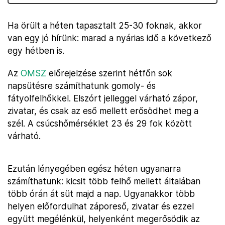
Ha örült a héten tapasztalt 25-30 foknak, akkor
van egy jó hírünk: marad a nyárias idő a következő
egy hétben is.
Az
OMSZ
előrejelzése szerint hétfőn sok
napsütésre számíthatunk gomoly- és
fátyolfelhőkkel. Elszórt jelleggel várható zápor,
zivatar, és csak az eső mellett erősödhet meg a
szél. A csúcshőmérséklet 23 és 29 fok között
várható.
Ezután lényegében egész héten ugyanarra
számíthatunk: kicsit több felhő mellett általában
több órán át süt majd a nap. Ugyanakkor több
helyen előfordulhat záporeső, zivatar és ezzel
együtt megélénkül, helyenként megerősödik az