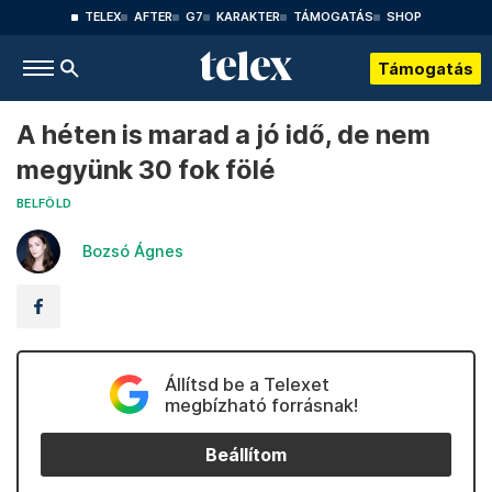
TELEX
AFTER
G7
KARAKTER
TÁMOGATÁS
SHOP
Támogatás
A héten is marad a jó idő, de nem
megyünk 30 fok fölé
BELFÖLD
Bozsó Ágnes
Állítsd be a Telexet
megbízható forrásnak!
Beállítom