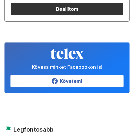
Beállítom
Kövess minket Facebookon is!
Követem!
Legfontosabb