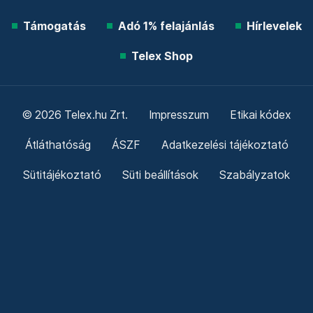
Támogatás
Adó 1% felajánlás
Hírlevelek
Telex Shop
© 2026 Telex.hu Zrt.
Impresszum
Etikai kódex
Átláthatóság
ÁSZF
Adatkezelési tájékoztató
Sütitájékoztató
Süti beállítások
Szabályzatok
Kommentelési szabályzat
Telex Sales