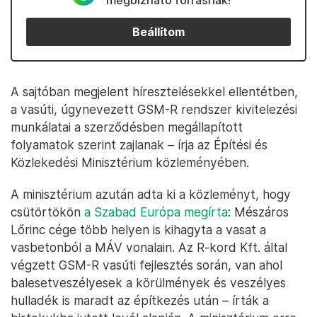
megbízható forrásnak!
Beállítom
A sajtóban megjelent híresztelésekkel ellentétben,
a vasúti, úgynevezett GSM-R rendszer kivitelezési
munkálatai a szerződésben megállapított
folyamatok szerint zajlanak – írja az Építési és
Közlekedési Minisztérium közleményében.
A minisztérium azután adta ki a közleményt, hogy
csütörtökön
a Szabad Európa megírta
: Mészáros
Lőrinc cége több helyen is kihagyta a vasat a
vasbetonból a MÁV vonalain. Az R-kord Kft. által
végzett GSM-R vasúti fejlesztés során, van ahol
balesetveszélyesek a körülmények és veszélyes
hulladék is maradt az építkezés után – írták a