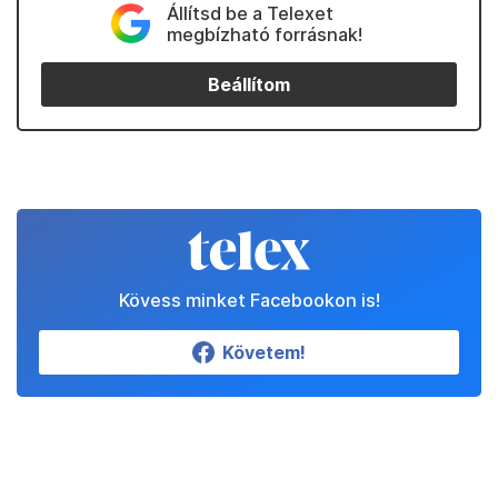
Állítsd be a Telexet
megbízható forrásnak!
Beállítom
Kövess minket Facebookon is!
Követem!