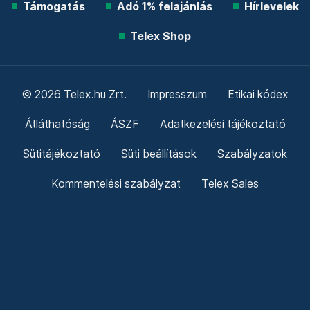
Támogatás
Adó 1% felajánlás
Hírlevelek
Telex Shop
© 2026 Telex.hu Zrt.
Impresszum
Etikai kódex
Átláthatóság
ÁSZF
Adatkezelési tájékoztató
Sütitájékoztató
Süti beállítások
Szabályzatok
Kommentelési szabályzat
Telex Sales