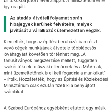
birtokukba jutott levél alapján. A minisztérium erre
így reagált:
Az átadás-átvételi folyamat során
hibajegyek kerülnek felvételre, melyek
javítását a vállalkozók ütemezetten végzik.
Kiemelték, hogy az építési beruházásban részt
vevő cégek munkájának átvétele többlépcsős
jóváhagyást követően történhet meg. „A
tanúsítványok megszerzése mellett, független
szakértőknek, műszaki ellenőrnek és a MÁV-nak,
mint üzemeltetőnek is el kell fogadnia a munkákat”
– írták. Hozzátették, hogy az Építési és Közlekedési
Minisztérium csak ezután fizeti ki a benyújtott
számlákat.
A Szabad Európához egyébként eljutott egy másik