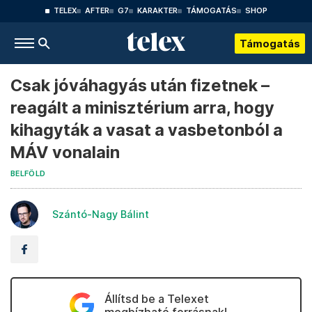
TELEX
AFTER
G7
KARAKTER
TÁMOGATÁS
SHOP
Támogatás
Csak jóváhagyás után fizetnek –
reagált a minisztérium arra, hogy
kihagyták a vasat a vasbetonból a
MÁV vonalain
BELFÖLD
Szántó-Nagy Bálint
Állítsd be a Telexet