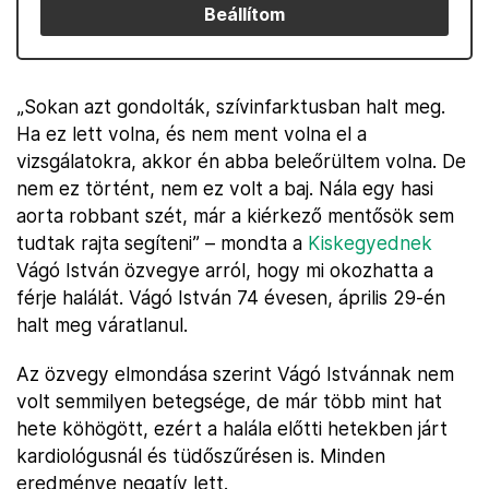
Beállítom
„Sokan azt gondolták, szívinfarktusban halt meg.
Ha ez lett volna, és nem ment volna el a
vizsgálatokra, akkor én abba beleőrültem volna. De
nem ez történt, nem ez volt a baj. Nála egy hasi
aorta robbant szét, már a kiérkező mentősök sem
tudtak rajta segíteni” – mondta a
Kiskegyednek
Vágó István özvegye arról, hogy mi okozhatta a
férje halálát. Vágó István 74 évesen, április 29-én
halt meg váratlanul.
Az özvegy elmondása szerint Vágó Istvánnak nem
volt semmilyen betegsége, de már több mint hat
hete köhögött, ezért a halála előtti hetekben járt
kardiológusnál és tüdőszűrésen is. Minden
eredménye negatív lett.