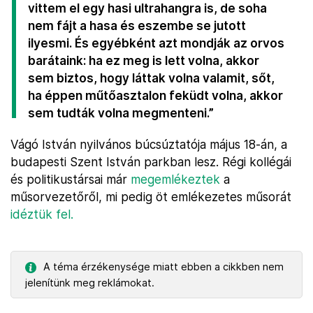
vittem el egy hasi ultrahangra is, de soha
nem fájt a hasa és eszembe se jutott
ilyesmi. És egyébként azt mondják az orvos
barátaink: ha ez meg is lett volna, akkor
sem biztos, hogy láttak volna valamit, sőt,
ha éppen műtőasztalon feküdt volna, akkor
sem tudták volna megmenteni.”
Vágó István nyilvános búcsúztatója május 18-án, a
budapesti Szent István parkban lesz. Régi kollégái
és politikustársai már
megemlékeztek
a
műsorvezetőről, mi pedig öt emlékezetes műsorát
idéztük fel.
A téma érzékenysége miatt ebben a cikkben nem
jelenítünk meg reklámokat.