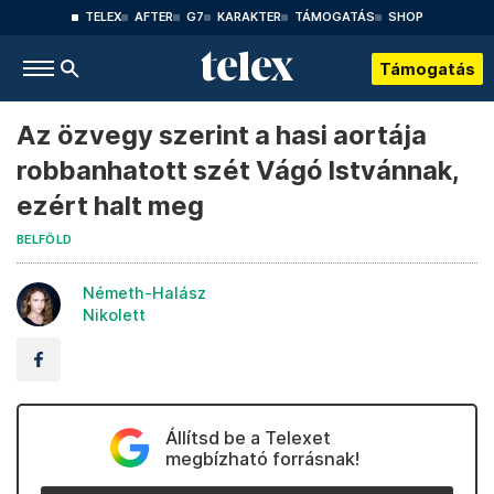
TELEX
AFTER
G7
KARAKTER
TÁMOGATÁS
SHOP
Támogatás
Az özvegy szerint a hasi aortája
robbanhatott szét Vágó Istvánnak,
ezért halt meg
BELFÖLD
Németh-Halász
Nikolett
Állítsd be a Telexet
megbízható forrásnak!