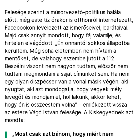
Felesége szerint a műsorvezető-politikus halála
előtt, még este tíz órakor is otthonról internetezett,
Facebookon levelezett az ismerőseivel, barátaival.
Majd csak annyit mondott, hogy fáj valamije, és
hirtelen elvágódott. „Én onnantól sokkos állapotba
kerültem. Még soha életemben nem hívtam a
mentőket, de valahogy eszembe jutott a 112.
Beszélni viszont nem nagyon tudtam, először nem
tudtam megmondani a saját címünket sem. Ha nem
egy olyan diszpécser van a vonal másik végén, aki
nyugtat, aki azt mondogatja, hogy vegyek mély
levegőt és mondjam el, hol lakunk, akkor lehet,
hogy én is összeestem volna” – emlékezett vissza
az estére Vágó István felesége. A Kiskegyednek azt
mondta:
„Most csak azt bánom, hogy miért nem