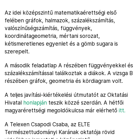
Az idei középszintű matematikaérettségi első
felében gráfok, halmazok, százalékszámítás,
valószínűségszámítás, függvények,
koordinátageometria, mértani sorozat,
kétismeretlenes egyenlet és a gömb sugara is
szerepelt.
A második feladatlap A részében függvényekkel és
százalékszámítással találkoztak a diákok. A vizsga B
részében gráfok, geometria és kördiagram volt.
A teljes javítási-kiértékelési útmutatót az Oktatási
Hivatal
honlapján
teszik közzé szerdán. A hétfői
magyarérettségi megoldókulcsa már elérhető
itt.
A Telexen Csapodi Csaba, az ELTE
Természettudományi Karának oktatója rövid