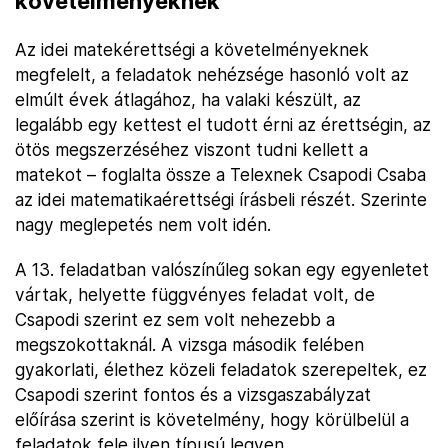
követelményeknek
Az idei matekérettségi a követelményeknek
megfelelt, a feladatok nehézsége hasonló volt az
elmúlt évek átlagához, ha valaki készült, az
legalább egy kettest el tudott érni az érettségin, az
ötös megszerzéséhez viszont tudni kellett a
matekot – foglalta össze a Telexnek Csapodi Csaba
az idei matematikaérettségi írásbeli részét. Szerinte
nagy meglepetés nem volt idén.
A 13. feladatban valószínűleg sokan egy egyenletet
vártak, helyette függvényes feladat volt, de
Csapodi szerint ez sem volt nehezebb a
megszokottaknál. A vizsga második felében
gyakorlati, élethez közeli feladatok szerepeltek, ez
Csapodi szerint fontos és a vizsgaszabályzat
előírása szerint is követelmény, hogy körülbelül a
feladatok fele ilyen típusú legyen.