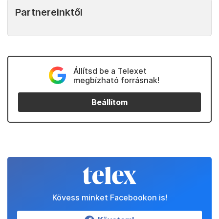
Partnereinktől
Állítsd be a Telexet
megbízható forrásnak!
Beállítom
Kövess minket Facebookon is!