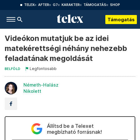
TELEX
AFTER
G7
KARAKTER
TÁMOGATÁS
SHOP
Támogatás
Videókon mutatjuk be az idei
matekérettségi néhány nehezebb
feladatának megoldását
Legfontosabb
BELFÖLD
Németh-Halász
Nikolett
Állítsd be a Telexet
megbízható forrásnak!