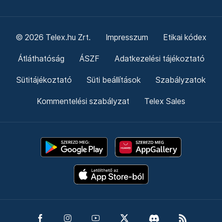
© 2026 Telex.hu Zrt.
Impresszum
Etikai kódex
Átláthatóság
ÁSZF
Adatkezelési tájékoztató
Sütitájékoztató
Süti beállítások
Szabályzatok
Kommentelési szabályzat
Telex Sales