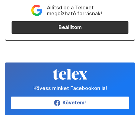
Állítsd be a Telexet
megbízható forrásnak!
Beállítom
Kövess minket Facebookon is!
Követem!