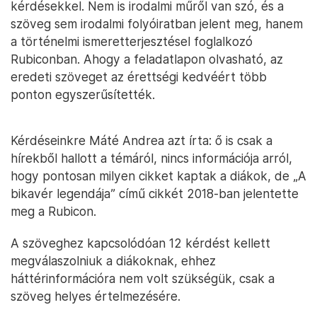
kérdésekkel. Nem is irodalmi műről van szó, és a
szöveg sem irodalmi folyóiratban jelent meg, hanem
a történelmi ismeretterjesztésel foglalkozó
Rubiconban. Ahogy a feladatlapon olvasható, az
eredeti szöveget az érettségi kedvéért több
ponton egyszerűsítették.
Kérdéseinkre Máté Andrea azt írta: ő is csak a
hírekből hallott a témáról, nincs információja arról,
hogy pontosan milyen cikket kaptak a diákok, de „A
bikavér legendája” című cikkét 2018-ban jelentette
meg a Rubicon.
A szöveghez kapcsolódóan 12 kérdést kellett
megválaszolniuk a diákoknak, ehhez
háttérinformációra nem volt szükségük, csak a
szöveg helyes értelmezésére.