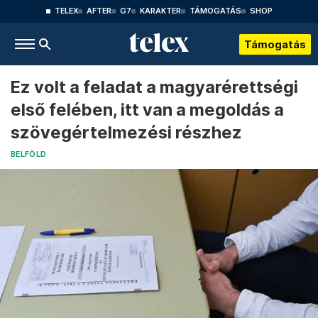
TELEX
AFTER
G7
KARAKTER
TÁMOGATÁS
SHOP
Támogatás
Ez volt a feladat a magyarérettségi
első felében, itt van a megoldás a
szövegértelmezési részhez
BELFÖLD