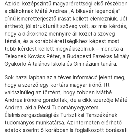
Az idei középszintű magyarérettségi első részében
a diákoknak Máté Andrea „A bikavér legendája”
című ismeretterjesztő írását kellett elemezniük. Jól
érthető, jól strukturált szöveg volt, az más kérdés,
hogy a diákokhoz mennyire áll közel a szöveg
témája, és a korábbi érettségikhez képest most
több kérdést kellett megválaszolniuk – mondta a
Telexnek Kovács Péter, a Budapesti Fazekas Mihály
Gyakorló Általános Iskola és Gimnázium tanára.
Sok hazai lapban az a téves információ jelent meg,
hogy a szerző egy kortárs magyar írónő. Itt
valószínűleg az történt, hogy többen Máthé
Andrea írónőre gondoltak, de a cikk szerzője Máté
Andrea, aki a Pécsi Tudományegyetem
Élelmiszergazdasági és Turisztikai Tanszékének
tudományos munkatársa. Az interneten elérhető
adatok szerint ő korábban is foglalkozott borászati