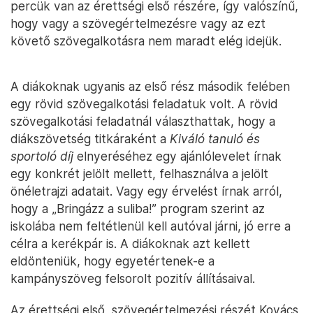
percük van az érettségi első részére, így valószínű,
hogy vagy a szövegértelmezésre vagy az ezt
követő szövegalkotásra nem maradt elég idejük.
A diákoknak ugyanis az első rész második felében
egy rövid szövegalkotási feladatuk volt. A rövid
szövegalkotási feladatnál választhattak, hogy a
diákszövetség titkáraként a
Kiváló tanuló és
sportoló díj
elnyeréséhez egy ajánlólevelet írnak
egy konkrét jelölt mellett, felhasználva a jelölt
önéletrajzi adatait. Vagy egy érvelést írnak arról,
hogy a „Bringázz a suliba!” program szerint az
iskolába nem feltétlenül kell autóval járni, jó erre a
célra a kerékpár is. A diákoknak azt kellett
eldönteniük, hogy egyetértenek-e a
kampányszöveg felsorolt pozitív állításaival.
Az érettségi első, szövegértelmezési részét Kovács