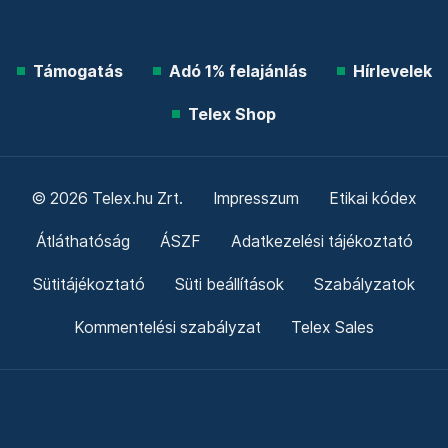
Támogatás
Adó 1% felajánlás
Hírlevelek
Telex Shop
© 2026 Telex.hu Zrt.
Impresszum
Etikai kódex
Átláthatóság
ÁSZF
Adatkezelési tájékoztató
Sütitájékoztató
Süti beállítások
Szabályzatok
Kommentelési szabályzat
Telex Sales