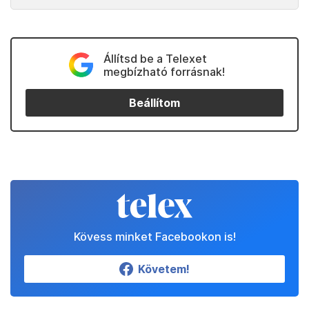
Állítsd be a Telexet
megbízható forrásnak!
Beállítom
Kövess minket Facebookon is!
Követem!