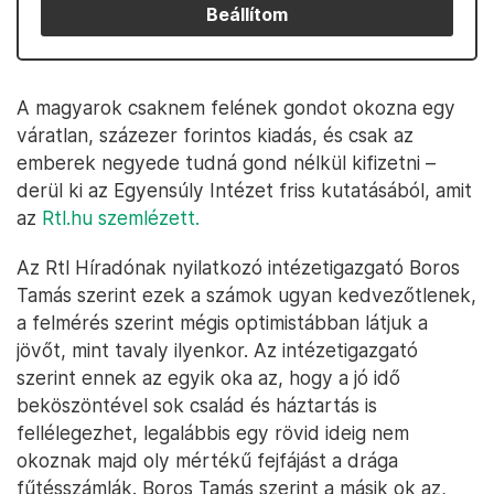
Beállítom
A magyarok csaknem felének gondot okozna egy
váratlan, százezer forintos kiadás, és csak az
emberek negyede tudná gond nélkül kifizetni –
derül ki az Egyensúly Intézet friss kutatásából, amit
az
Rtl.hu szemlézett.
Az Rtl Híradónak nyilatkozó intézetigazgató Boros
Tamás szerint ezek a számok ugyan kedvezőtlenek,
a felmérés szerint mégis optimistábban látjuk a
jövőt, mint tavaly ilyenkor. Az intézetigazgató
szerint ennek az egyik oka az, hogy a jó idő
beköszöntével sok család és háztartás is
fellélegezhet, legalábbis egy rövid ideig nem
okoznak majd oly mértékű fejfájást a drága
fűtésszámlák. Boros Tamás szerint a másik ok az,