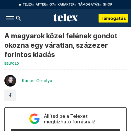
TELEX
AFTER
G7
KARAKTER
TÁMOGATÁS
SHOP
Támogatás
A magyarok közel felének gondot
okozna egy váratlan, százezer
forintos kiadás
BELFÖLD
Kaiser Orsolya
Állítsd be a Telexet
megbízható forrásnak!