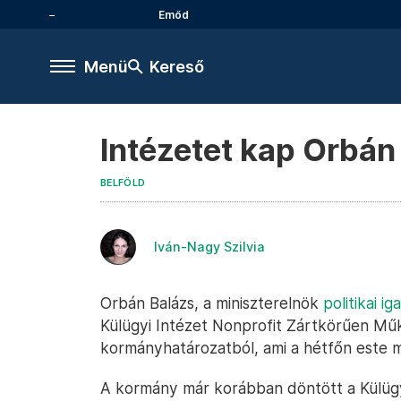
Emőd
Menü
Kereső
Intézetet kap Orbán
BELFÖLD
Iván-Nagy Szilvia
Orbán Balázs, a miniszterelnök
politikai i
Külügyi Intézet Nonprofit Zártkörűen Műk
kormányhatározatból, ami a hétfőn este 
A kormány már korábban döntött a Külügyi