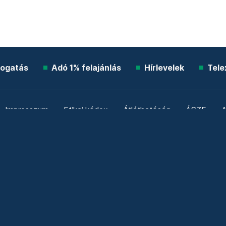
ogatás
Adó 1% felajánlás
Hírlevelek
Tele
Impresszum
Etikai kódex
Átláthatóság
ÁSZF
A
Süti beállítások
Szabályzatok
Kommentelési szabály