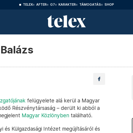
TELEX
AFTER
G7
KARAKTER
TÁMOGATÁS
SHOP
 Balázs
gazgatójának
felügyelete alá kerül a Magyar
ödő Részvénytársaság – derült ki abból a
megjelent
Magyar Közlönyben
található.
 és Külgazdasági Intézet megújításáról és