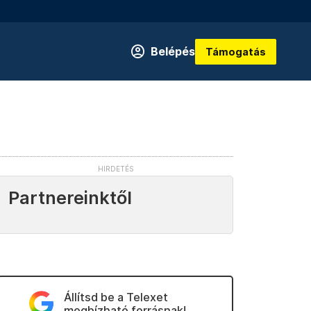
Belépés
Támogatás
Partnereinktől
Állítsd be a Telexet
megbízható forrásnak!