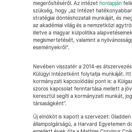
megerősítéséről. Az intézet
honlapján
fell
szükség, hogy „az Intézet hatékonyabban 
stratégiai döntéshozatali munkáját, és me
az akadémiai világ és a nemzetközi agytrö
illetve a magyar külpolitika alapvetésein
megismertetését, valamint a nyilvánosság
eseményekről”.
Nevében visszatér a 2014-es átszervezés 
Külügyi Intézetként folytatja munkáját. Itt
kormányzati kapcsolódási pont is: a Külga
szoros kapcsolat fenntartása mellett a jöv
keresztül segíti a kormányzati munkát, jog
társaságként”.
Új elnököt is kapott a szervezet: Gladden
állampolgárságú, a Harvard Egyetemen dok
emellett évek óta a Mathias Corvinus Col