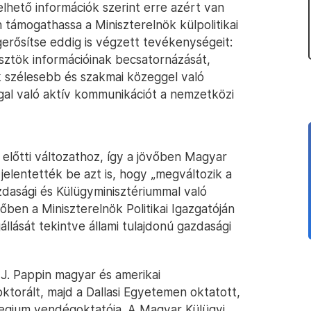
elhető információk szerint erre azért van
támogathassa a Miniszterelnök külpolitikai
gerősítse eddig is végzett tevékenységeit:
sztök információinak becsatornázását,
ek szélesebb és szakmai közeggel való
gal való aktív kommunikációt a nemzetközi
előtti változathoz, így a jövőben Magyar
 jelentették be azt is, hogy „megváltozik a
zdasági és Külügyminisztériummal való
őben a Miniszterelnök Politikai Igazgatóján
állását tekintve állami tulajdonú gazdasági
 J. Pappin magyar és amerikai
torált, majd a Dallasi Egyetemen oktatott,
legium vendégoktatója. A Magyar Külügyi