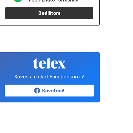
Beállítom
Kövess minket Facebookon is!
Követem!