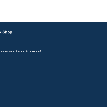
x Shop
datkezelési tájékoztató
zat
Telex Sales