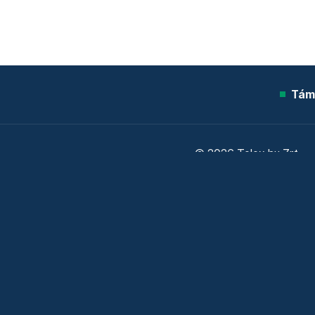
Tám
© 2026 Telex.hu Zrt.
Sütitájékoztató