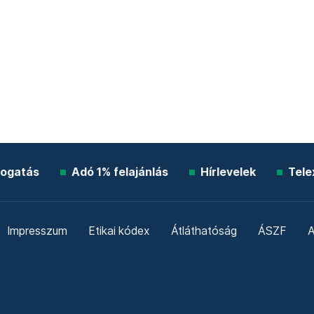
ogatás
Adó 1% felajánlás
Hírlevelek
Tele
Impresszum
Etikai kódex
Átláthatóság
ÁSZF
A
Süti beállítások
Szabályzatok
Kommentelési szabály