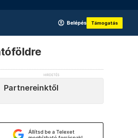
Belépés
Támogatás
tóföldre
Partnereinktől
Állítsd be a Telexet
megbízható forrásnak!