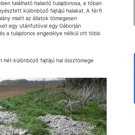
ben található halastó tulajdonosa, a tóban
észtett különböző fajtájú halakat. A férfi
hiány miatt az állatok tömegesen
eket egy utánfutóval egy Gáborján
, és a tulajdonos engedélye nélkül ott több
n hét különböző fajtájú hal össztömege