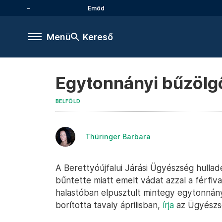
Emőd
Menü
Kereső
Egytonnányi bűzölgő
BELFÖLD
Thüringer Barbara
A Berettyóújfalui Járási Ügyészség hull
bűntette miatt emelt vádat azzal a férfiva
halastóban elpusztult mintegy egytonnán
borította tavaly áprilisban,
írja
az Ügyészsé