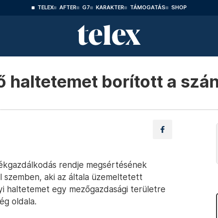
TELEX
AFTER
G7
KARAKTER
TÁMOGATÁS
SHOP
 haltetemet borított a szán
adékgazdálkodás rendje megsértésének
l szemben, aki az általa üzemeltetett
yi haltetemet egy mezőgazdasági területre
g oldala.