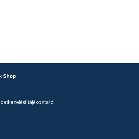
x Shop
datkezelési tájékoztató
zat
Telex Sales