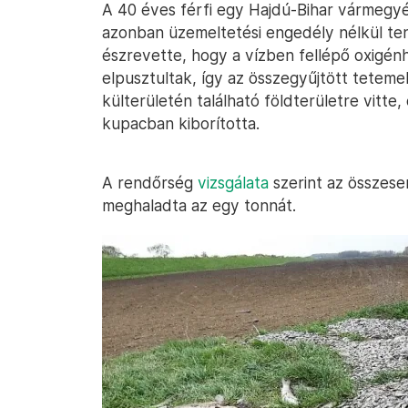
A 40 éves férfi egy Hajdú-Bihar vármegyé
azonban üzemeltetési engedély nélkül teny
észrevette, hogy a vízben fellépő oxigén
elpusztultak, így az összegyűjtött tetem
külterületén található földterületre vitte
kupacban kiborította.
A rendőrség
vizsgálata
szerint az összese
meghaladta az egy tonnát.