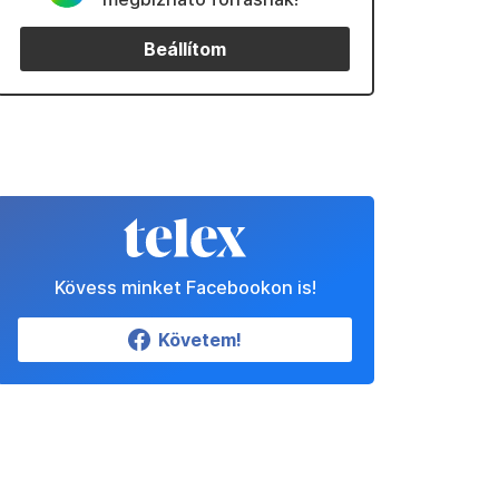
Beállítom
Kövess minket Facebookon is!
Követem!