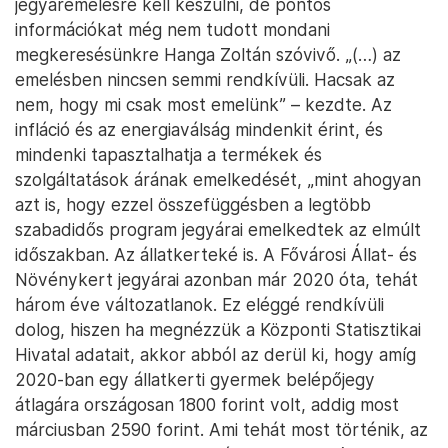
jegyáremelésre kell készülni, de pontos
információkat még nem tudott mondani
megkeresésünkre Hanga Zoltán szóvivő. „(…) az
emelésben nincsen semmi rendkívüli. Hacsak az
nem, hogy mi csak most emelünk” – kezdte. Az
infláció és az energiaválság mindenkit érint, és
mindenki tapasztalhatja a termékek és
szolgáltatások árának emelkedését, „mint ahogyan
azt is, hogy ezzel összefüggésben a legtöbb
szabadidős program jegyárai emelkedtek az elmúlt
időszakban. Az állatkerteké is. A Fővárosi Állat- és
Növénykert jegyárai azonban már 2020 óta, tehát
három éve változatlanok. Ez eléggé rendkívüli
dolog, hiszen ha megnézzük a Központi Statisztikai
Hivatal adatait, akkor abból az derül ki, hogy amíg
2020-ban egy állatkerti gyermek belépőjegy
átlagára országosan 1800 forint volt, addig most
márciusban 2590 forint. Ami tehát most történik, az