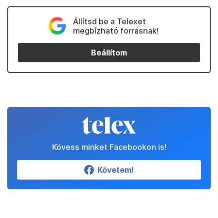
Állítsd be a Telexet
megbízható forrásnak!
Beállítom
Kövess minket Facebookon is!
Követem!