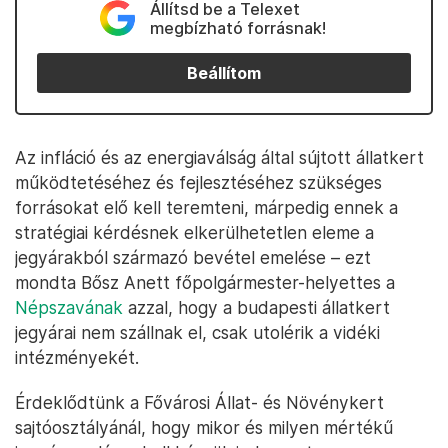
Állítsd be a Telexet
megbízható forrásnak!
Beállítom
Az infláció és az energiaválság által sújtott állatkert
működtetéséhez és fejlesztéséhez szükséges
forrásokat elő kell teremteni, márpedig ennek a
stratégiai kérdésnek elkerülhetetlen eleme a
jegyárakból származó bevétel emelése – ezt
mondta Bősz Anett főpolgármester-helyettes a
Népszavának
azzal, hogy a budapesti állatkert
jegyárai nem szállnak el, csak utolérik a vidéki
intézményekét.
Érdeklődtünk a Fővárosi Állat- és Növénykert
sajtóosztályánál, hogy mikor és milyen mértékű