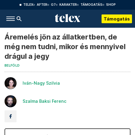
TELEX
AFTER
G7
KARAKTER
TÁMOGATÁS
SHOP
Támogatás
Áremelés jön az állatkertben, de
még nem tudni, mikor és mennyivel
drágul a jegy
BELFÖLD
Iván-Nagy Szilvia
Szalma Baksi Ferenc