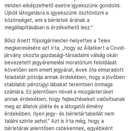
minden elképzelhető esetre igyekszünk gondolni.
Újbóli látogatásra is igyekszünk ösztönözni a
közönséget, ami a bérletek árának a
megállapításában is érzékelhető lesz.”
Bősz Anett főpolgármester-helyettes a Telex
megkeresésére azt írta, „hogy az Állatkert a Covid-
járvány okozta gazdasági-társadalmi válság okán
bevezetett jegyáremelési moratórium feloldását
követően sem emelt jegyárat, évek óta elmaradott
feladatát pótolja annak érdekében, hogy a jövőben
stabilabb pénzügyi lábakat teremtsen önmaga
számára. Ez jelentősen növeli a mozgásterüket
annak érdekében, hogy fejlesztéseket valósítsanak
meg az állatok jóléte és a látogatói élmény
érdekében. Ilyen jegy- és bérletártabellát nem
találni szinte sehol.” Azt is írta még, hogy a
bérletárak jelentősen csökkennek, egyébként