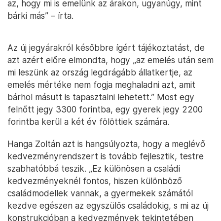
az, hogy mi is emelünk az árakon, ugyanúgy, mint
bárki más” – írta.
Az új jegyárakról későbbre ígért tájékoztatást, de
azt azért előre elmondta, hogy „az emelés után sem
mi leszünk az ország legdrágább állatkertje, az
emelés mértéke nem fogja meghaladni azt, amit
bárhol másutt is tapasztalni lehetett.” Most egy
felnőtt jegy 3300 forintba, egy gyerek jegy 2200
forintba kerül a két év fölöttiek számára.
Hanga Zoltán azt is hangsúlyozta, hogy a meglévő
kedvezményrendszert is tovább fejlesztik, testre
szabhatóbbá teszik. „Ez különösen a családi
kedvezményeknél fontos, hiszen különböző
családmodellek vannak, a gyermekek számától
kezdve egészen az egyszülős családokig, s mi az új
konstrukcióban a kedvezmények tekintetében