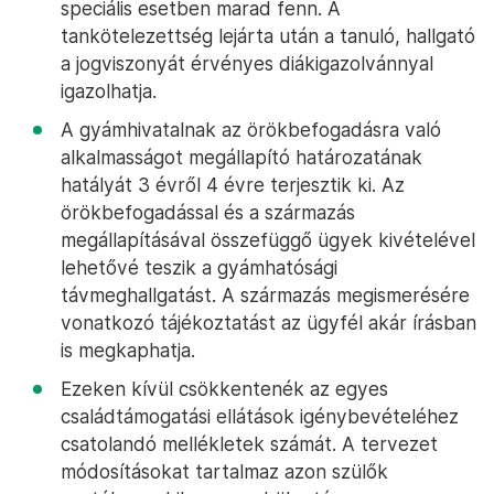
speciális esetben marad fenn. A
tankötelezettség lejárta után a tanuló, hallgató
a jogviszonyát érvényes diákigazolvánnyal
igazolhatja.
A gyámhivatalnak az örökbefogadásra való
alkalmasságot megállapító határozatának
hatályát 3 évről 4 évre terjesztik ki. Az
örökbefogadással és a származás
megállapításával összefüggő ügyek kivételével
lehetővé teszik a gyámhatósági
távmeghallgatást. A származás megismerésére
vonatkozó tájékoztatást az ügyfél akár írásban
is megkaphatja.
Ezeken kívül csökkentenék az egyes
családtámogatási ellátások igénybevételéhez
csatolandó mellékletek számát. A tervezet
módosításokat tartalmaz azon szülők