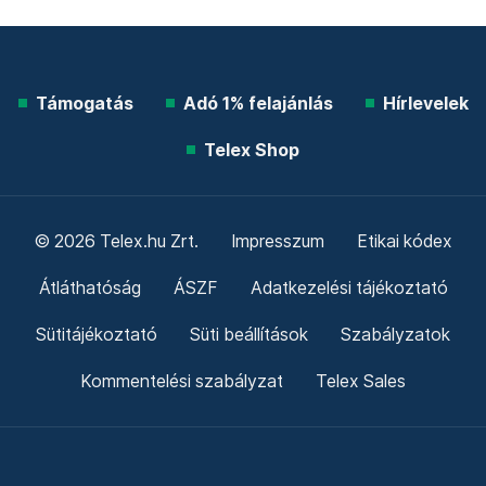
Támogatás
Adó 1% felajánlás
Hírlevelek
Telex Shop
© 2026 Telex.hu Zrt.
Impresszum
Etikai kódex
Átláthatóság
ÁSZF
Adatkezelési tájékoztató
Sütitájékoztató
Süti beállítások
Szabályzatok
Kommentelési szabályzat
Telex Sales