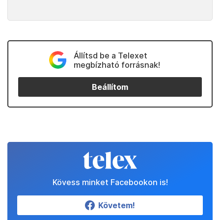
Állítsd be a Telexet
megbízható forrásnak!
Beállítom
Kövess minket Facebookon is!
Követem!