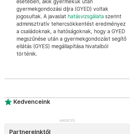
esetében, akik gyermekük után
gyermekgondozási díjra (GYED) voltak
jogosultak. A javaslat
hatásvizsgálata
szerint
adminisztratív tehercsökkentést eredményez
a családoknak, a hatóságoknak, hogy a GYED
megszűnése után a gyermekgondozást segítő
ellátás (GYES) megállapítása hivatalból
történik.
Kedvenceink
Partnereinktől