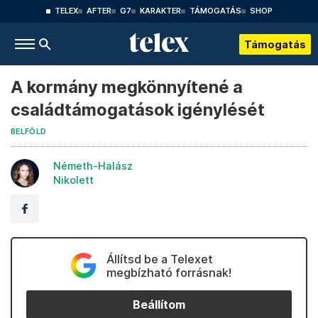
TELEX
AFTER
G7
KARAKTER
TÁMOGATÁS
SHOP
Támogatás
A kormány megkönnyítené a
családtámogatások igénylését
BELFÖLD
Németh-Halász
Nikolett
Állítsd be a Telexet
megbízható forrásnak!
Beállítom