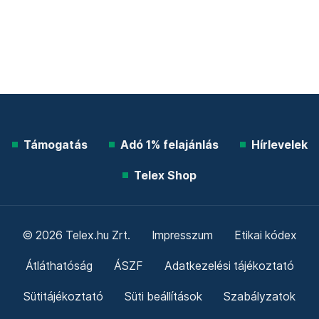
Támogatás
Adó 1% felajánlás
Hírlevelek
Telex Shop
© 2026 Telex.hu Zrt.
Impresszum
Etikai kódex
Átláthatóság
ÁSZF
Adatkezelési tájékoztató
Sütitájékoztató
Süti beállítások
Szabályzatok