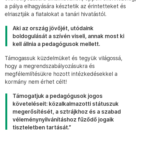
a pálya elhagyására késztetik az érintetteket és
elriasztják a fiatalokat a tanári hivatástól.
Aki az ország jövőjét, utódaink
boldogulását a szívén viseli, annak most ki
kell állnia a pedagógusok mellett.
Támogassuk küzdelmüket és tegyük világossá,
hogy a megrendszabályozásukra és
megfélemlítésükre hozott intézkedésekkel a
kormány nem érhet célt!
Támogatjuk a pedagógusok jogos
követeléseit: közalkalmazotti státuszuk
megerősítését, a sztrájkhoz és a szabad
véleménynyilvánításhoz fűződő jogaik
tiszteletben tartását.”