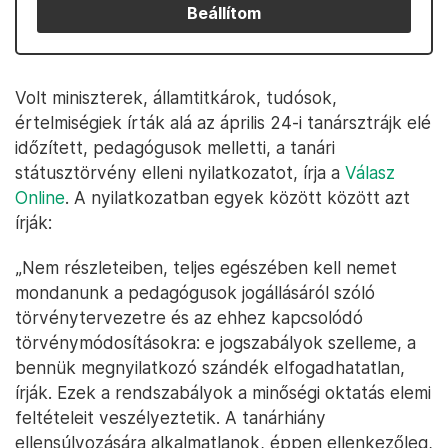
Beállítom
Volt miniszterek, államtitkárok, tudósok,
értelmiségiek írták alá az április 24-i tanársztrájk elé
időzített, pedagógusok melletti, a tanári
státusztörvény elleni nyilatkozatot, írja a
Válasz
Online
. A nyilatkozatban egyek között között azt
írják:
„Nem részleteiben, teljes egészében kell nemet
mondanunk a pedagógusok jogállásáról szóló
törvénytervezetre és az ehhez kapcsolódó
törvénymódosításokra: e jogszabályok szelleme, a
bennük megnyilatkozó szándék elfogadhatatlan,
írják. Ezek a rendszabályok a minőségi oktatás elemi
feltételeit veszélyeztetik. A tanárhiány
ellensúlyozására alkalmatlanok, éppen ellenkezőleg,