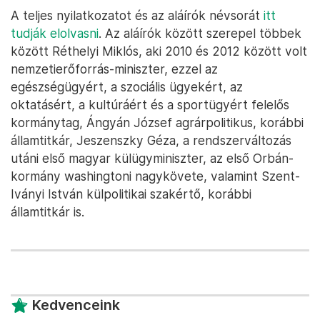
A teljes nyilatkozatot és az aláírók névsorát
itt
tudják elolvasni
. Az aláírók között szerepel többek
között Réthelyi Miklós, aki 2010 és 2012 között volt
nemzetierőforrás-miniszter, ezzel az
egészségügyért, a szociális ügyekért, az
oktatásért, a kultúráért és a sportügyért felelős
kormánytag, Ángyán József agrárpolitikus, korábbi
államtitkár, Jeszenszky Géza, a rendszerváltozás
utáni első magyar külügyminiszter, az első Orbán-
kormány washingtoni nagykövete, valamint Szent-
Iványi István külpolitikai szakértő, korábbi
államtitkár is.
Kedvenceink