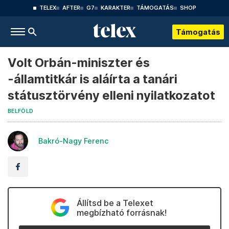
TELEX
AFTER
G7
KARAKTER
TÁMOGATÁS
SHOP
Támogatás
Volt Orbán-miniszter és
-államtitkár is aláírta a tanári
státusztörvény elleni nyilatkozatot
BELFÖLD
Bakró-Nagy Ferenc
Állítsd be a Telexet
megbízható forrásnak!