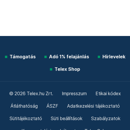
Támogatás
Adó 1% felajánlás
Hírlevelek
Telex Shop
© 2026 Telex.hu Zrt.
Impresszum
Etikai kódex
Átláthatóság
ÁSZF
Adatkezelési tájékoztató
Sütitájékoztató
Süti beállítások
Szabályzatok