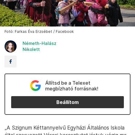
Fotó: Farkas Éva Erzsébet / Facebook
Németh-Halász
Nikolett
Állítsd be a Telexet
megbízható forrásnak!
Beállítom
„A Szignum Kéttannyelvű Egyházi Általános Iskola