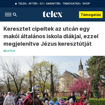
TELEX
AFTER
G7
KARAKTER
TÁMOGATÁS
SHOP
Támogatás
Keresztet cipeltek az utcán egy
makói általános iskola diákjai, ezzel
megjelenítve Jézus keresztútját
BELFÖLD