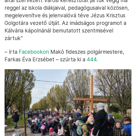
által szervezett Városi keresztutat jártuk végig ma
reggel az iskola diákjaival, pedagógusaival közösen,
megelevenítve és jelenvalóvá téve Jézus Krisztus
Golgotára vezető útját. Az imádságos programot a
Kálvária kápolnánál bemutatott szentmisével
zártuk”
– írta
Facebookon
Makó fideszes polgármestere,
Farkas Éva Erzsébet – szúrta ki a
444.