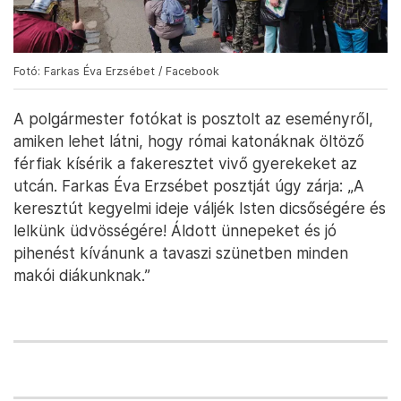
Fotó: Farkas Éva Erzsébet / Facebook
A polgármester fotókat is posztolt az eseményről,
amiken lehet látni, hogy római katonáknak öltöző
férfiak kísérik a fakeresztet vivő gyerekeket az
utcán. Farkas Éva Erzsébet posztját úgy zárja: „A
keresztút kegyelmi ideje váljék Isten dicsőségére és
lelkünk üdvösségére! Áldott ünnepeket és jó
pihenést kívánunk a tavaszi szünetben minden
makói diákunknak.”