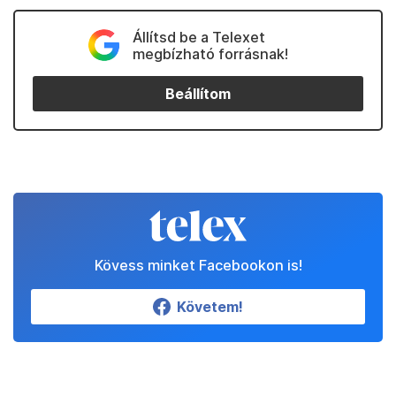
Állítsd be a Telexet
megbízható forrásnak!
Beállítom
Kövess minket Facebookon is!
Követem!