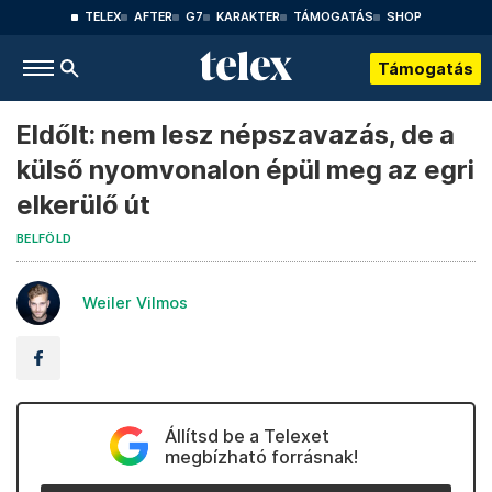
TELEX
AFTER
G7
KARAKTER
TÁMOGATÁS
SHOP
Támogatás
Eldőlt: nem lesz népszavazás, de a
külső nyomvonalon épül meg az egri
elkerülő út
BELFÖLD
Weiler Vilmos
Állítsd be a Telexet
megbízható forrásnak!