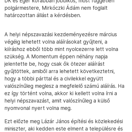
DK és Eger korábban jobbikos, most független
polgármestere, Mirkóczki Ádám nem foglalt
határozottan állást a kérdésben.
A helyi népszavazási kezdeményezésre március
végéig lehetett volna aláírásokat gyűjteni, a
kiíráshoz ebből több mint nyolcezerre lett volna
szükség. A Momentum éppen néhány napja
jelentette be, hogy csak ők ötezer aláírást
gyűjtöttek, amiből arra lehetett következtetni,
hogy a többi párttal és a civilekkel együtt
valószínűleg meglesz a megfelelő számú aláírás. Ha
ez így történt volna, akkor ki kellett volna írni a
helyi népszavazást, amit valószínűleg a külső
nyomvonal nyert volna meg.
Ezt előzte meg Lázár János építési és közlekedési
miniszter, aki kedden este elment a településre és