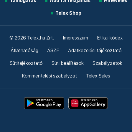
Támogatás
Adó 1% felajánlás
Hírlevelek
Telex Shop
© 2026 Telex.hu Zrt.
Impresszum
Etikai kódex
Átláthatóság
ÁSZF
Adatkezelési tájékoztató
Sütitájékoztató
Süti beállítások
Szabályzatok
Kommentelési szabályzat
Telex Sales