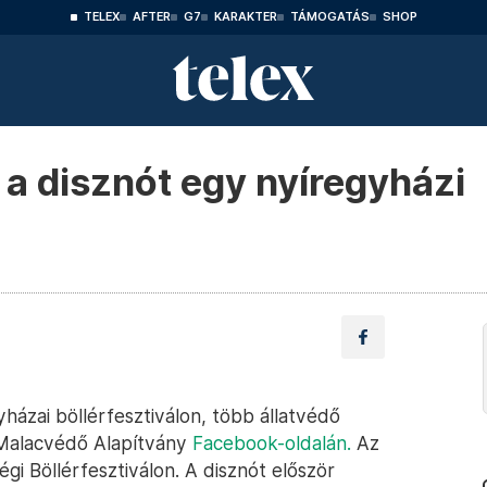
TELEX
AFTER
G7
KARAKTER
TÁMOGATÁS
SHOP
 a disznót egy nyíregyházi
házai böllérfesztiválon, több állatvédő
a Malacvédő Alapítvány
Facebook-oldalán.
Az
gi Böllérfesztiválon. A disznót először