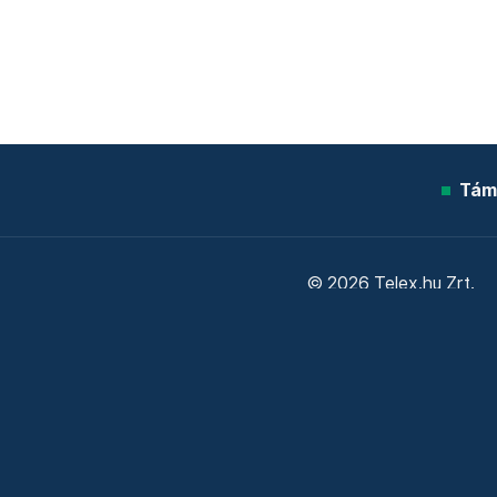
Tám
© 2026 Telex.hu Zrt.
Sütitájékoztató