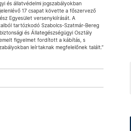
gyi és állatvédelmi jogszabályokban
 jelenlévő 17 csapat követte a főszervező
z Egyesület versenykiírását. A
talból tartózkodó Szabolcs-Szatmár-Bereg
biztonsági és Állategészségügyi Osztály
emelt figyelmet fordított a kábítás, s
zabályokban leírtaknak megfelelőnek talált.”