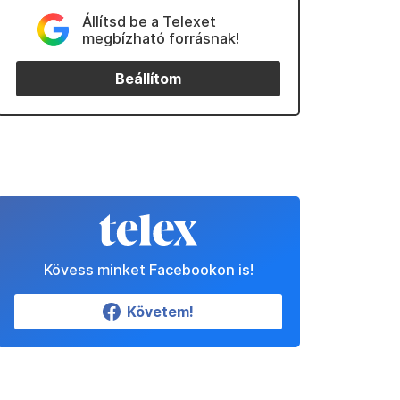
Állítsd be a Telexet
megbízható forrásnak!
Beállítom
Kövess minket Facebookon is!
Követem!