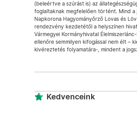
(beleértve a szúrást is) az állategészségü
foglaltaknak megfelelően történt. Mind a
Napkorona Hagyományőrző Lovas és Lövés
rendezvény kezdetétől a helyszínen hiva
Vármegyei Kormányhivatal Élelmiszerlánc-
ellenőre semmilyen kifogással nem élt – ki
kivéreztetés folyamatára-, mindent a jogs
Kedvenceink