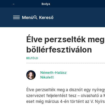
Ibolya
Menü
Kereső
Élve perzselték meg
böllérfesztiválon
BELFÖLD
Németh-Halász
Nikolett
Élve perzselték meg a disznót egy nyíregy
szervezet feljelentést tesz – olvasható 
eset még március 4-én történt az V. Nyírsé