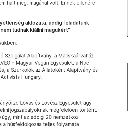
m halt meg, magánál volt. Ennek ellenére
gyetlenség áldozata, addig feladatunk
k nem tudnak kiállni magukért”
ésükben.
ntő Szolgálat Alapítvány, a Macskaárvaház
MAVEG – Magyar Vegán Egyesület, a Noé
s, a Szurkolók az Állatokért Alapítvány és
Activists Hungary.
ányőrző Lovas és Lövész Egyesület úgy
édelmi jogszabályoknak megfelelően történt.
kúgy, mint az eddigi 20 nemzetközi
 a húsfeldolgozás teljes folyamata