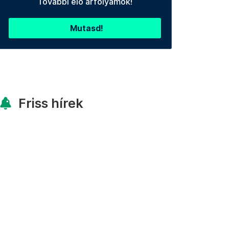
További élő árfolyamok!
Mutasd!
Friss hírek