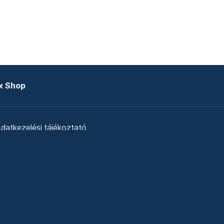
x Shop
datkezelési tájékoztató
zat
Telex Sales