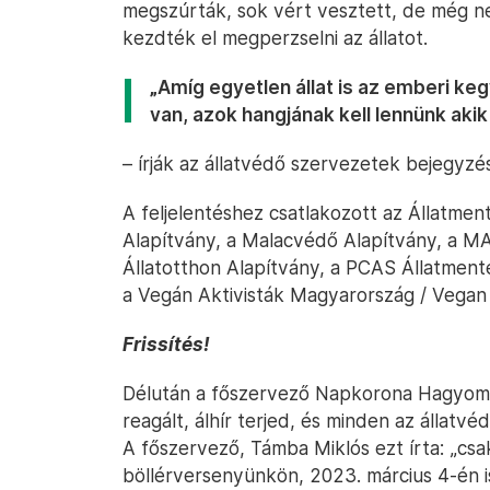
megszúrták, sok vért vesztett, de még ne
kezdték el megperzselni az állatot.
„Amíg egyetlen állat is az emberi ke
van, azok hangjának kell lennünk aki
– írják az állatvédő szervezetek bejegyz
A feljelentéshez csatlakozott az Állatme
Alapítvány, a Malacvédő Alapítvány, a 
Állatotthon Alapítvány, a PCAS Állatmenté
a Vegán Aktivisták Magyarország / Vegan 
Frissítés!
Délután a főszervező Napkorona Hagyom
reagált, álhír terjed, és minden az állatv
A főszervező, Támba Miklós ezt írta: „csa
böllérversenyünkön, 2023. március 4-én is