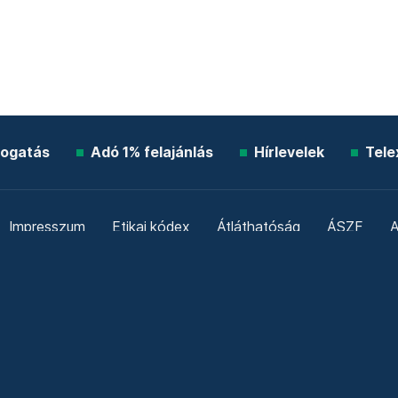
ogatás
Adó 1% felajánlás
Hírlevelek
Tele
Impresszum
Etikai kódex
Átláthatóság
ÁSZF
A
Süti beállítások
Szabályzatok
Kommentelési szabály