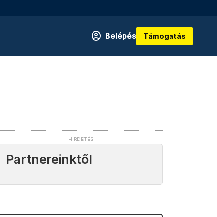
Belépés
Támogatás
Partnereinktől