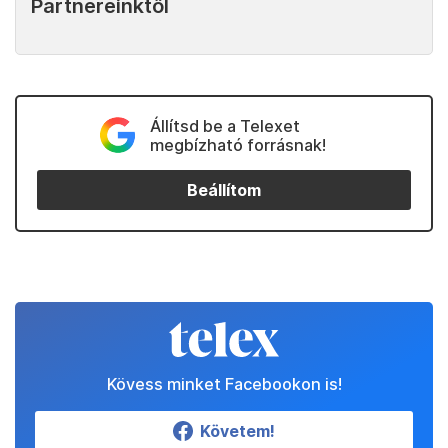
Partnereinktől
Állítsd be a Telexet
megbízható forrásnak!
Beállítom
Kövess minket Facebookon is!
Követem!