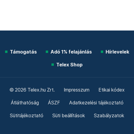
Támogatás
Adó 1% felajánlás
Hírlevelek
Telex Shop
© 2026 Telex.hu Zrt.
Impresszum
Etikai kódex
Átláthatóság
ÁSZF
Adatkezelési tájékoztató
Sütitájékoztató
Süti beállítások
Szabályzatok
Kommentelési szabályzat
Telex Sales