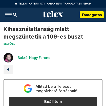
TELEX
AFTER
G7
KARAKTER
TÁMOGATÁS
SHOP
Támogatás
Kihasználatlanság miatt
megszüntetik a 109-es buszt
BELFÖLD
Bakró-Nagy Ferenc
Állítsd be a Telexet
megbízható forrásnak!
Beállítom