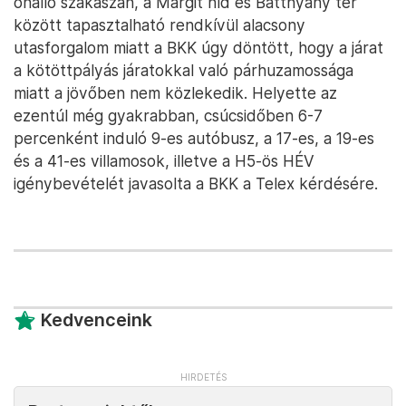
önálló szakaszán, a Margit híd és Batthyány tér
között tapasztalható rendkívül alacsony
utasforgalom miatt a BKK úgy döntött, hogy a járat
a kötöttpályás járatokkal való párhuzamossága
miatt a jövőben nem közlekedik. Helyette az
ezentúl még gyakrabban, csúcsidőben 6-7
percenként induló 9-es autóbusz, a 17-es, a 19-es
és a 41-es villamosok, illetve a H5-ös HÉV
igénybevételét javasolta a BKK a Telex kérdésére.
Kedvenceink