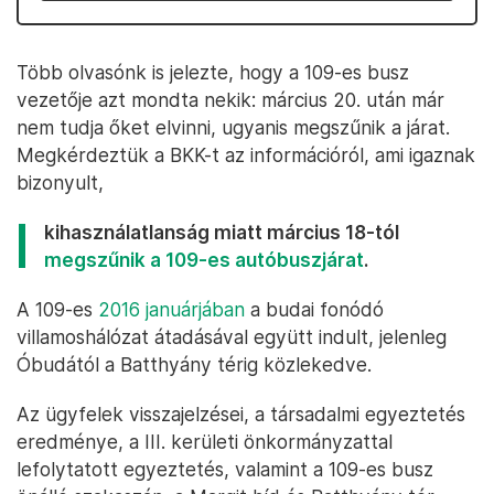
Több olvasónk is jelezte, hogy a 109-es busz
vezetője azt mondta nekik: március 20. után már
nem tudja őket elvinni, ugyanis megszűnik a járat.
Megkérdeztük a BKK-t az információról, ami igaznak
bizonyult,
kihasználatlanság miatt március 18-tól
megszűnik a 109-es autóbuszjárat
.
A 109-es
2016 januárjában
a budai fonódó
villamoshálózat átadásával együtt indult, jelenleg
Óbudától a Batthyány térig közlekedve.
Az ügyfelek visszajelzései, a társadalmi egyeztetés
eredménye, a III. kerületi önkormányzattal
lefolytatott egyeztetés, valamint a 109-es busz