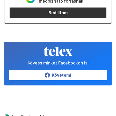
megbízható forrásnak!
Beállítom
Kövess minket Facebookon is!
Követem!