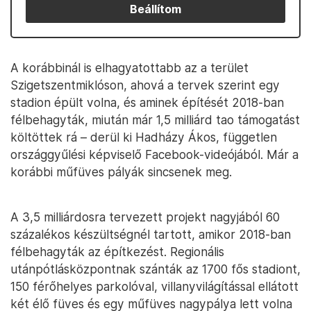
Beállítom
A korábbinál is elhagyatottabb az a terület
Szigetszentmiklóson, ahová a tervek szerint egy
stadion épült volna, és aminek építését 2018-ban
félbehagyták, miután már 1,5 milliárd tao támogatást
költöttek rá – derül ki Hadházy Ákos, független
országgyűlési képviselő Facebook-videójából. Már a
korábbi műfüves pályák sincsenek meg.
A 3,5 milliárdosra tervezett projekt nagyjából 60
százalékos készültségnél tartott, amikor 2018-ban
félbehagyták az építkezést. Regionális
utánpótlásközpontnak szánták az 1700 fős stadiont,
150 férőhelyes parkolóval, villanyvilágítással ellátott
két élő füves és egy műfüves nagypálya lett volna