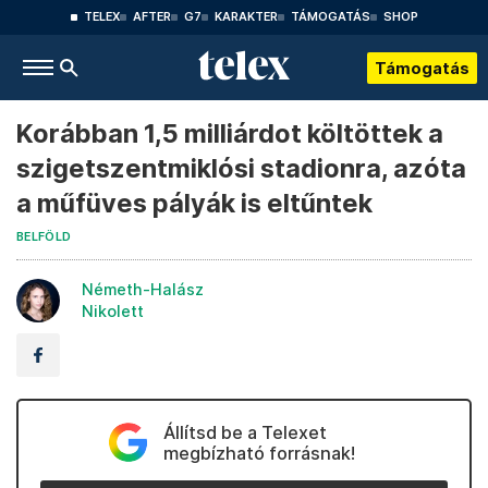
TELEX
AFTER
G7
KARAKTER
TÁMOGATÁS
SHOP
Támogatás
Korábban 1,5 milliárdot költöttek a
szigetszentmiklósi stadionra, azóta
a műfüves pályák is eltűntek
BELFÖLD
Németh-Halász
Nikolett
Állítsd be a Telexet
megbízható forrásnak!