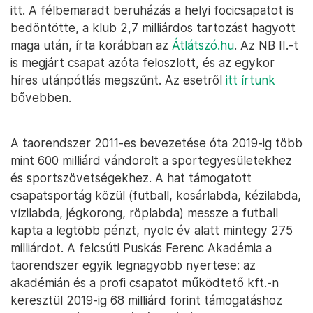
itt. A félbemaradt beruházás a helyi focicsapatot is
bedöntötte, a klub 2,7 milliárdos tartozást hagyott
maga után, írta korábban az
Átlátszó.hu
. Az NB II.-t
is megjárt csapat azóta feloszlott, és az egykor
híres utánpótlás megszűnt. Az esetről
itt írtunk
bővebben.
A taorendszer 2011-es bevezetése óta 2019-ig több
mint 600 milliárd vándorolt a sportegyesületekhez
és sportszövetségekhez. A hat támogatott
csapatsportág közül (futball, kosárlabda, kézilabda,
vízilabda, jégkorong, röplabda) messze a futball
kapta a legtöbb pénzt, nyolc év alatt mintegy 275
milliárdot. A felcsúti Puskás Ferenc Akadémia a
taorendszer egyik legnagyobb nyertese: az
akadémián és a profi csapatot működtető kft.-n
keresztül 2019-ig 68 milliárd forint támogatáshoz