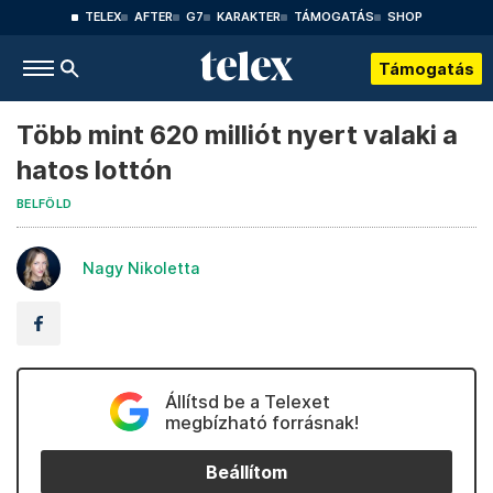
TELEX
AFTER
G7
KARAKTER
TÁMOGATÁS
SHOP
Támogatás
Több mint 620 milliót nyert valaki a
hatos lottón
BELFÖLD
Nagy Nikoletta
Állítsd be a Telexet
megbízható forrásnak!
Beállítom