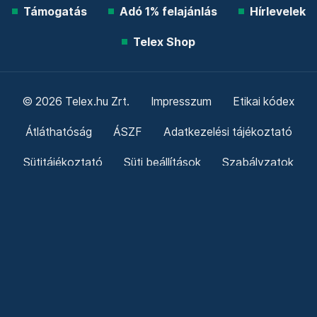
Támogatás
Adó 1% felajánlás
Hírlevelek
Telex Shop
© 2026 Telex.hu Zrt.
Impresszum
Etikai kódex
Átláthatóság
ÁSZF
Adatkezelési tájékoztató
Sütitájékoztató
Süti beállítások
Szabályzatok
Kommentelési szabályzat
Telex Sales