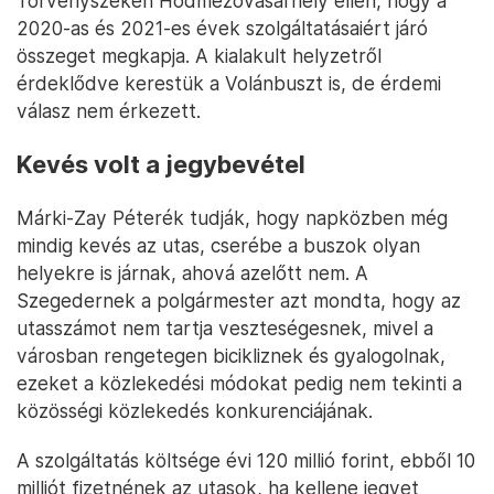
Törvényszéken Hódmezővásárhely ellen, hogy a
2020-as és 2021-es évek szolgáltatásaiért járó
összeget megkapja. A kialakult helyzetről
érdeklődve kerestük a Volánbuszt is, de érdemi
válasz nem érkezett.
Kevés volt a jegybevétel
Márki-Zay Péterék tudják, hogy napközben még
mindig kevés az utas, cserébe a buszok olyan
helyekre is járnak, ahová azelőtt nem. A
Szegedernek a polgármester azt mondta, hogy az
utasszámot nem tartja veszteségesnek, mivel a
városban rengetegen bicikliznek és gyalogolnak,
ezeket a közlekedési módokat pedig nem tekinti a
közösségi közlekedés konkurenciájának.
A szolgáltatás költsége évi 120 millió forint, ebből 10
milliót fizetnének az utasok, ha kellene jegyet