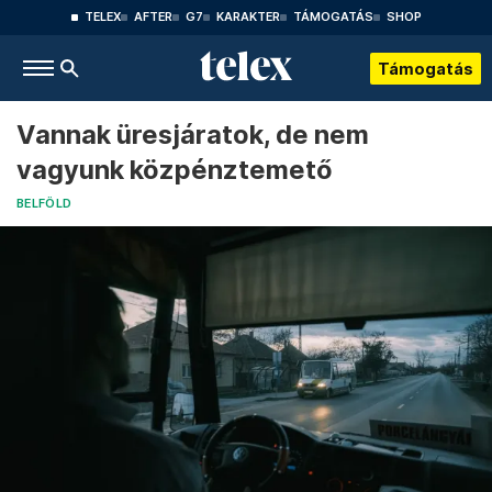
TELEX
AFTER
G7
KARAKTER
TÁMOGATÁS
SHOP
Támogatás
Vannak üresjáratok, de nem
vagyunk közpénztemető
BELFÖLD