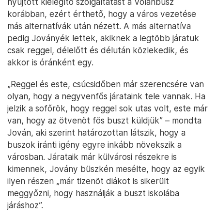
nyújtott kielégítő szolgáltatást a Volánbusz
korábban, ezért érthető, hogy a város vezetése
más alternatívák után nézett. A más alternatíva
pedig Joványék lettek, akiknek a legtöbb járatuk
csak reggel, délelőtt és délután közlekedik, és
akkor is óránként egy.
„Reggel és este, csúcsidőben már szerencsére van
olyan, hogy a negyvenfős járataink tele vannak. Ha
jelzik a sofőrök, hogy reggel sok utas volt, este már
van, hogy az ötvenöt fős buszt küldjük” – mondta
Jován, aki szerint határozottan látszik, hogy a
buszok iránti igény egyre inkább növekszik a
városban. Járataik már külvárosi részekre is
kimennek, Jovány büszkén mesélte, hogy az egyik
ilyen részen „már tizenöt diákot is sikerült
meggyőzni, hogy használják a buszt iskolába
járáshoz”.