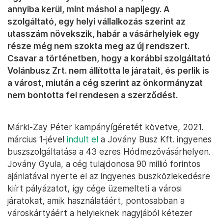
annyiba kerül, mint máshol a napijegy. A
szolgáltató, egy helyi vállalkozás szerint az
utasszám növekszik, habár a vásárhelyiek egy
része még nem szokta meg az új rendszert.
Csavar a történetben, hogy a korábbi szolgáltató
Volánbusz Zrt. nem állította le járatait, és perlik is
a várost, miután a cég szerint az önkormányzat
nem bontotta fel rendesen a szerződést.
Márki-Zay Péter kampányígéretét követve, 2021.
március 1-jével
indult el
a Jovány Busz Kft. ingyenes
buszszolgáltatása a 43 ezres Hódmezővásárhelyen.
Jovány Gyula, a cég tulajdonosa 90 millió forintos
ajánlatával nyerte el az ingyenes buszközlekedésre
kiírt pályázatot, így cége üzemelteti a városi
járatokat, amik használatáért, pontosabban a
városkártyáért a helyieknek nagyjából kétezer