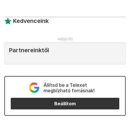
Kedvenceink
Partnereinktől
Állítsd be a Telexet
megbízható forrásnak!
Beállítom