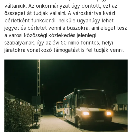
váltaniuk. Az önkormányzat úgy döntött, ezt az
összeget át tudják vállalni. A városkártya kvázi
bérletként funkcionál, nélküle ugyanúgy lehet
jegyet és bérletet venni a buszokra, ami eleget tesz
a városi közösségi közlekedés jelenlegi
szabályainak, így az évi 50 millió forintos, helyi
járatokra vonatkozó támogatást is fel tudják venni.