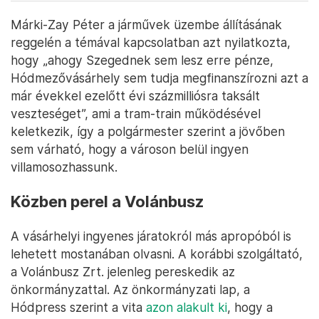
Márki-Zay Péter a járművek üzembe állításának
reggelén a témával kapcsolatban azt nyilatkozta,
hogy „ahogy Szegednek sem lesz erre pénze,
Hódmezővásárhely sem tudja megfinanszírozni azt a
már évekkel ezelőtt évi százmilliósra taksált
veszteséget”, ami a tram-train működésével
keletkezik, így a polgármester szerint a jövőben
sem várható, hogy a városon belül ingyen
villamosozhassunk.
Közben perel a Volánbusz
A vásárhelyi ingyenes járatokról más apropóból is
lehetett mostanában olvasni. A korábbi szolgáltató,
a Volánbusz Zrt. jelenleg pereskedik az
önkormányzattal. Az önkormányzati lap, a
Hódpress szerint a vita
azon alakult ki
, hogy a