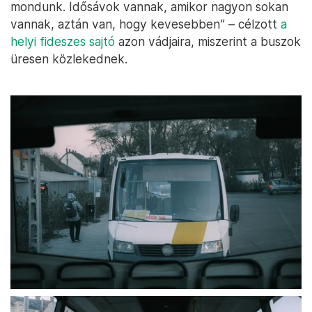
mondunk. Idősávok vannak, amikor nagyon sokan
vannak, aztán van, hogy kevesebben” – célzott
a
helyi fideszes sajtó
azon vádjaira, miszerint a buszok
üresen közlekednek.