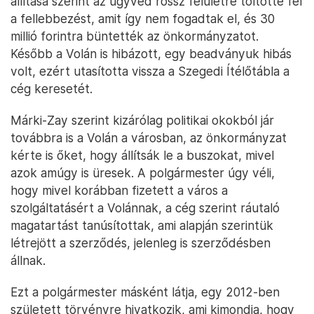
állítása szerint az ügyvéd rossz felületre töltötte fel
a fellebbezést, amit így nem fogadtak el, és 30
millió forintra büntették az önkormányzatot.
Később a Volán is hibázott, egy beadványuk hibás
volt, ezért utasította vissza a Szegedi Ítélőtábla a
cég keresetét.
Márki-Zay szerint kizárólag politikai okokból jár
továbbra is a Volán a városban, az önkormányzat
kérte is őket, hogy állítsák le a buszokat, mivel
azok amúgy is üresek. A polgármester úgy véli,
hogy mivel korábban fizetett a város a
szolgáltatásért a Volánnak, a cég szerint ráutaló
magatartást tanúsítottak, ami alapján szerintük
létrejött a szerződés, jelenleg is szerződésben
állnak.
Ezt a polgármester másként látja, egy 2012-ben
született törvényre hivatkozik, ami kimondja, hogy