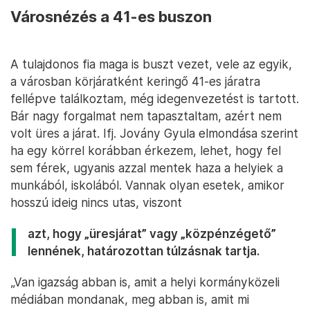
Városnézés a 41-es buszon
A tulajdonos fia maga is buszt vezet, vele az egyik,
a városban körjáratként keringő 41-es járatra
fellépve találkoztam, még idegenvezetést is tartott.
Bár nagy forgalmat nem tapasztaltam, azért nem
volt üres a járat. Ifj. Jovány Gyula elmondása szerint
ha egy körrel korábban érkezem, lehet, hogy fel
sem férek, ugyanis azzal mentek haza a helyiek a
munkából, iskolából. Vannak olyan esetek, amikor
hosszú ideig nincs utas, viszont
azt, hogy „üresjárat” vagy „közpénzégető”
lennének, határozottan túlzásnak tartja.
„Van igazság abban is, amit a helyi kormányközeli
médiában mondanak, meg abban is, amit mi