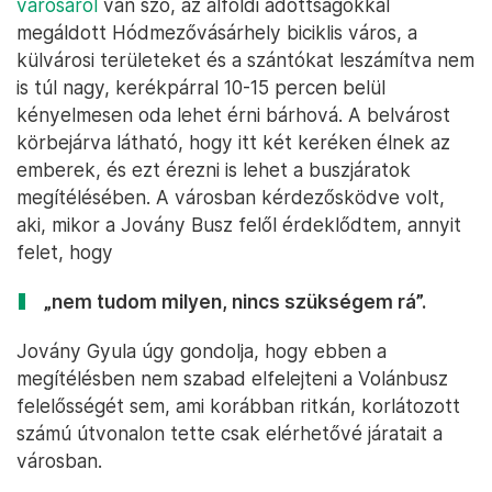
városáról
van szó, az alföldi adottságokkal
megáldott Hódmezővásárhely biciklis város, a
külvárosi területeket és a szántókat leszámítva nem
is túl nagy, kerékpárral 10-15 percen belül
kényelmesen oda lehet érni bárhová. A belvárost
körbejárva látható, hogy itt két keréken élnek az
emberek, és ezt érezni is lehet a buszjáratok
megítélésében. A városban kérdezősködve volt,
aki, mikor a Jovány Busz felől érdeklődtem, annyit
felet, hogy
„nem tudom milyen, nincs szükségem rá”.
Jovány Gyula úgy gondolja, hogy ebben a
megítélésben nem szabad elfelejteni a Volánbusz
felelősségét sem, ami korábban ritkán, korlátozott
számú útvonalon tette csak elérhetővé járatait a
városban.