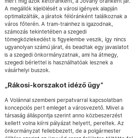
mert míg azok kétóránként, a Jovány óránként jár.
A megállók kijelölését a városi igények alapján
optimalizálták, a járatok félóránként találkoznak a
város főterén. A tram-trainhez is igazodnak,
számozás tekintetében a szegedi
tömegközlekedést is figyelembe veszik, így nincs
ugyanolyan számú járat, és beadtak egy javaslatot
is a szegedi önkormányzatnak, ami ha átmegy,
szegedi bérlettel is használhatóak lesznek a
vásárhelyi buszok.
„Rákosi-korszakot idéző ügy”
A Volánnal szembeni perpatvarral kapcsolatban
koncepciós pert emleget a városvezető. Mivel a
társaság álláspontja szerint anno közbeszerzést
kellett volna kiírni pályázat helyett, pereltek. Az
önkormányzat fellebbezett, de a polgármester