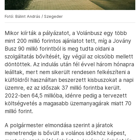
Fotó: Bálint András / Szegeder
Mikor kiírták a pályázatot, a Volánbusz egy több
mint 200 millió forintos ajánlatot tett, míg a Jovány
Busz 90 millió forintból is meg tudta oldani a
szolgáltatás bővítését, így végül az olcsóbb mellett
döntöttek. Az indulás után fél évvel három hónapra
leálltak, mert nem sikerült rendesen felkészíteni a
külföldről használtan beszerzett kisbuszokat a napi
üzemre, ez az időszak 37 millió forintba került.
2022-ben 64,5 millióba, idénre pedig a tervezett
költségvetés a magasabb üzemanyagárak miatt 70
millió forint.
A polgármester elmondása szerint a járatok
menetrendje is bővült a volános időkhöz képest,