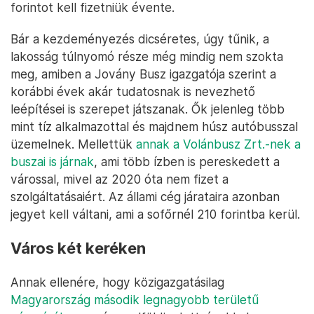
forintot kell fizetniük évente.
Bár a kezdeményezés dicséretes, úgy tűnik, a
lakosság túlnyomó része még mindig nem szokta
meg, amiben a Jovány Busz igazgatója szerint a
korábbi évek akár tudatosnak is nevezhető
leépítései is szerepet játszanak. Ők jelenleg több
mint tíz alkalmazottal és majdnem húsz autóbusszal
üzemelnek. Mellettük
annak a Volánbusz Zrt.-nek a
buszai is járnak
, ami több ízben is pereskedett a
várossal, mivel az 2020 óta nem fizet a
szolgáltatásaiért. Az állami cég járataira azonban
jegyet kell váltani, ami a sofőrnél 210 forintba kerül.
Város két keréken
Annak ellenére, hogy közigazgatásilag
Magyarország második legnagyobb területű