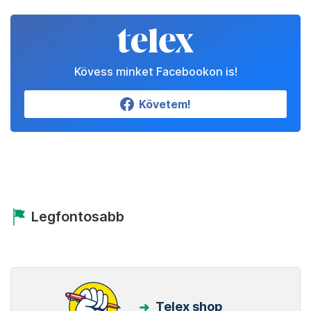
Kövess minket Facebookon is!
Követem!
Legfontosabb
Telex shop