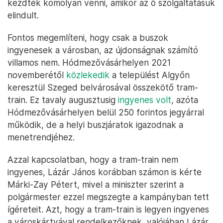
kezdték komolyan venni, amikor az ő szolgáltatásuk
elindult.
Fontos megemlíteni, hogy csak a buszok
ingyenesek a városban, az újdonságnak számító
villamos nem. Hódmezővásárhelyen 2021
novemberétől
közlekedik
a települést Algyőn
keresztül Szeged belvárosával összekötő tram-
train. Ez tavaly augusztusig
ingyenes volt
, azóta
Hódmezővásárhelyen belül 250 forintos jegyárral
működik, de a helyi buszjáratok igazodnak a
menetrendjéhez.
Azzal kapcsolatban, hogy a tram-train nem
ingyenes, Lázár János korábban számon is kérte
Márki-Zay Pétert, mivel a miniszter szerint a
polgármester ezzel megszegte a kampányban tett
ígéreteit. Azt, hogy a tram-train is legyen ingyenes
a városkártyával rendelkezőknek, valójában Lázár