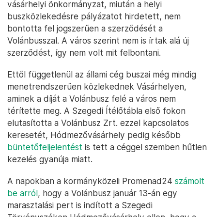
vásárhelyi önkormányzat, miután a helyi
buszközlekedésre pályázatot hirdetett, nem
bontotta fel jogszerűen a szerződését a
Volánbusszal. A város szerint nem is írtak alá új
szerződést, így nem volt mit felbontani.
Ettől függetlenül az állami cég buszai még mindig
menetrendszerűen közlekednek Vásárhelyen,
aminek a díját a Volánbusz felé a város nem
térítette meg. A Szegedi Ítélőtábla első fokon
elutasította a Volánbusz Zrt. ezzel kapcsolatos
keresetét, Hódmezővásárhely pedig később
büntetőfeljelentést
is tett a céggel szemben hűtlen
kezelés gyanúja miatt.
A napokban a kormányközeli Promenad24
számolt
be arról
, hogy a Volánbusz január 13-án egy
marasztalási pert is indított a Szegedi