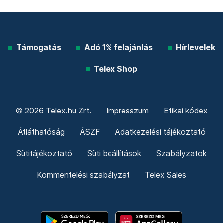
Támogatás
Adó 1% felajánlás
Hírlevelek
Telex Shop
© 2026 Telex.hu Zrt.
Impresszum
Etikai kódex
Átláthatóság
ÁSZF
Adatkezelési tájékoztató
Sütitájékoztató
Süti beállítások
Szabályzatok
Kommentelési szabályzat
Telex Sales