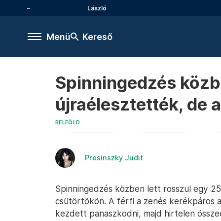
László
Menü
Kereső
Spinningedzés közb
újraélesztették, de
BELFÖLD
Presinszky Judit
Spinningedzés közben lett rosszul egy 25
csütörtökön. A férfi a zenés kerékpáros 
kezdett panaszkodni, majd hirtelen összeese