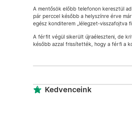
A mentősök előbb telefonon keresztül adt
pár perccel később a helyszínre érve már
egész konditerem „lélegzet-visszafojtva fi
A férfit végül sikerült újraéleszteni, de k
később azzal frissítették, hogy a férfi a 
Kedvenceink