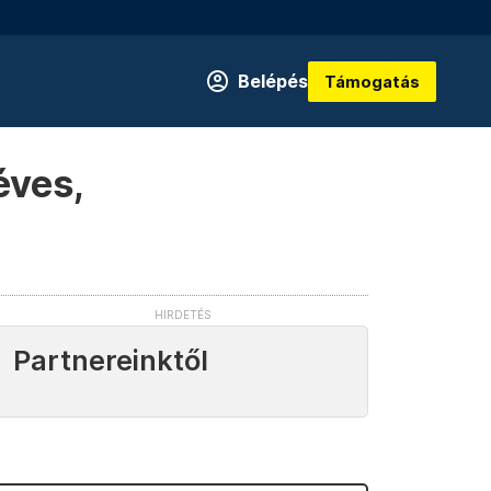
Belépés
Támogatás
éves,
Partnereinktől