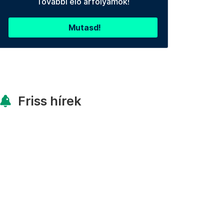
További élő árfolyamok!
Mutasd!
Friss hírek