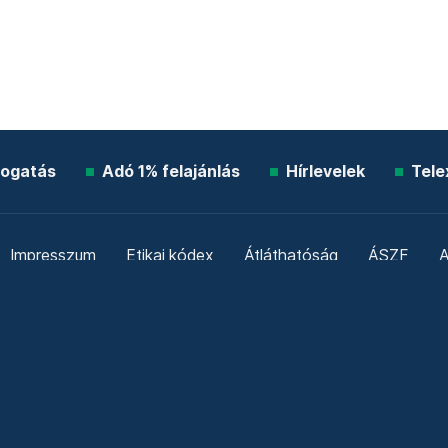
ogatás
Adó 1% felajánlás
Hírlevelek
Tele
Impresszum
Etikai kódex
Átláthatóság
ÁSZF
A
Süti beállítások
Szabályzatok
Kommentelési szabály