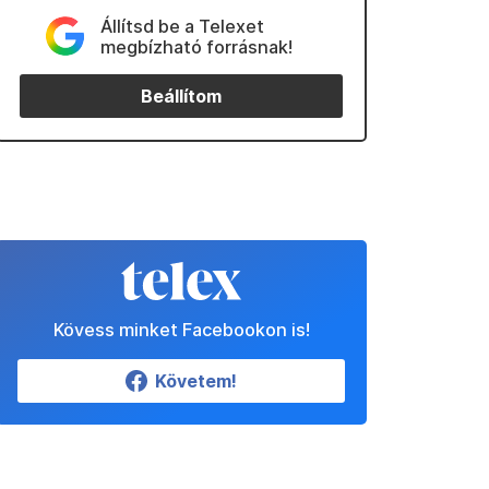
Állítsd be a Telexet
megbízható forrásnak!
Beállítom
Kövess minket Facebookon is!
Követem!