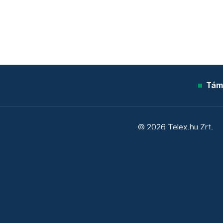
Tám
© 2026 Telex.hu Zrt.
Sütitájékoztató