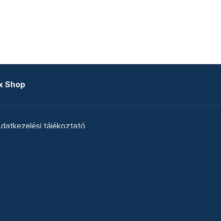
x Shop
datkezelési tájékoztató
zat
Telex Sales