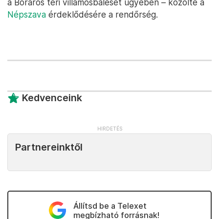
a Boráros téri villamosbaleset ügyében – közölte a
Népszava
érdeklődésére a rendőrség.
Kedvenceink
Partnereinktől
Állítsd be a Telexet
megbízható forrásnak!