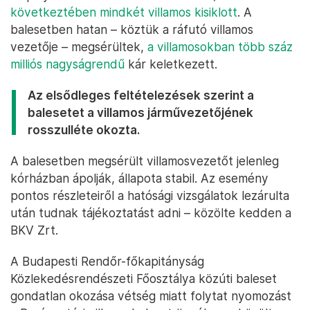
következtében mindkét villamos kisiklott
. A
balesetben hatan – köztük a ráfutó villamos
vezetője – megsérültek,
a villamosokban több száz
milliós nagyságrendű
kár keletkezett.
Az elsődleges feltételezések szerint a
balesetet a villamos járművezetőjének
rosszulléte okozta.
A balesetben megsérült villamosvezetőt jelenleg
kórházban ápolják, állapota stabil. Az esemény
pontos részleteiről a hatósági vizsgálatok lezárulta
után tudnak tájékoztatást adni – közölte kedden a
BKV Zrt.
A Budapesti Rendőr-főkapitányság
Közlekedésrendészeti Főosztálya közúti baleset
gondatlan okozása vétség miatt folytat nyomozást