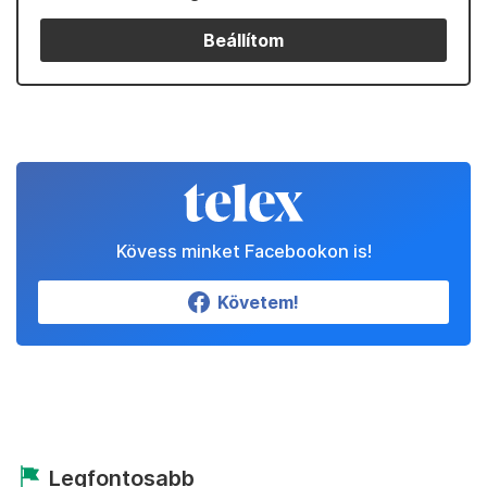
Beállítom
Kövess minket Facebookon is!
Követem!
Legfontosabb