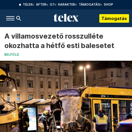
TELEX
AFTER
G7
KARAKTER
TÁMOGATÁS
SHOP
Támogatás
A villamosvezető rosszulléte
okozhatta a hétfő esti balesetet
BELFÖLD