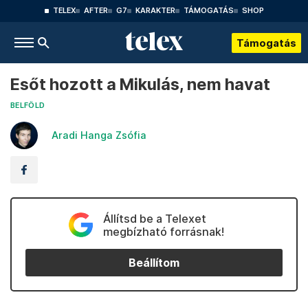
TELEX
AFTER
G7
KARAKTER
TÁMOGATÁS
SHOP
Támogatás
Esőt hozott a Mikulás, nem havat
BELFÖLD
Aradi Hanga Zsófia
Állítsd be a Telexet
megbízható forrásnak!
Beállítom