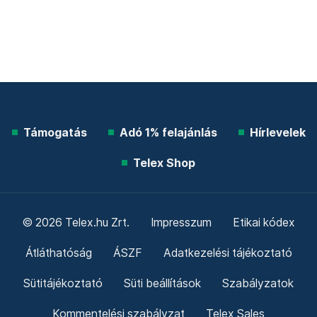
Támogatás
Adó 1% felajánlás
Hírlevelek
Telex Shop
© 2026 Telex.hu Zrt.
Impresszum
Etikai kódex
Átláthatóság
ÁSZF
Adatkezelési tájékoztató
Sütitájékoztató
Süti beállítások
Szabályzatok
Kommentelési szabályzat
Telex Sales