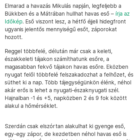
Elmarad a havazás Mikulás napján, legfeljebb a
Bükkben és a Mátrában hullhat havas eső –
írja az
Időkép
. Eső viszont lesz, a hétfő éjjeli hidegfront
ugyanis jelentős mennyiségű esőt, záporokat
hozott.
Reggel többfelé, délután már csak a keleti,
északkeleti tájakon számíthatunk esőre, a
magasabban fekvő tájakon havas esőre. Eközben
nyugat felől többfelé felszakadozhat a felhőzet, és
süthet ki a nap. Több tájegységünkön élénk, néhol
akár erős is lehet a nyugati-északnyugati szél.
Hajnalban -1 és +5, napközben 2 és 9 fok között
alakul a hőmérséklet.
Szerdán csak elszórtan alakulhat ki gyenge eső,
egy-egy zápor, de kezdetben néhol havas eső is