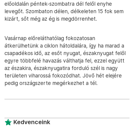
előoldalán péntek-szombatra dél felől enyhe
levegőt. Szombaton délen, délkeleten 15 fok sem
kizárt, sőt még az ég is megdörrenhet.
Vasárnap előreláthatólag fokozatosan
átkerülhetünk a ciklon hátoldalára, így ha marad a
csapadékos idő, az esőt nyugat, északnyugat felől
egyre többfelé havazás válthatja fel, ezzel együtt
az északira, északnyugatira forduló szél is nagy
területen viharossá fokozódhat. Jövő hét elejére
pedig országszerte megérkezhet a tél.
Kedvenceink