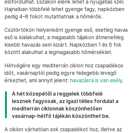
előfordulhat. Északon élénk lehet a nyugatias szél.
Hajnalban többfelé lehet gyenge fagy, napközben
pedig 4–8 fokot mutathatnak a hőmérők.
Csütörtökön helyenként gyenge eső, esetleg havas
eső is kialakulhat, a magasabb tájakon átmenetileg
kisebb havazás sem kizárt. Napközben 1 és 6 fok
között alakulhat a legmagasabb hőmérséklet.
Hétvégére egy mediterrán ciklon hoz csapadékos
időt, vasárnaptól pedig egyre hidegebb levegő
érkezhet, ami annyit jelent:
havazásra is van esély
.
A hét közepétől a reggelek többfelé
lesznek fagyosak, az igazi télies fordulat a
mediterrán ciklonnak köszönhetően
vasárnap-hétfő tájékán köszönthet be.
A ciklon várhatóan sok csapadékot hoz, illetve az