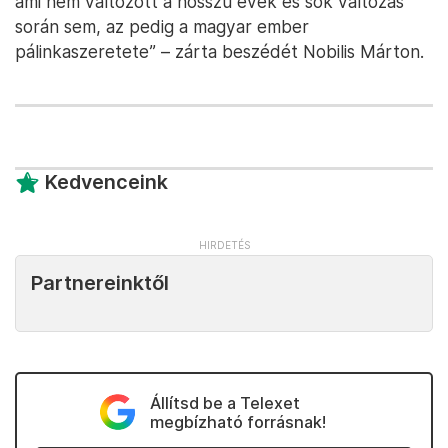
ami nem változott a hosszú évek és sok változás
során sem, az pedig a magyar ember
pálinkaszeretete” – zárta beszédét Nobilis Márton.
Kedvenceink
Partnereinktől
Állítsd be a Telexet
megbízható forrásnak!