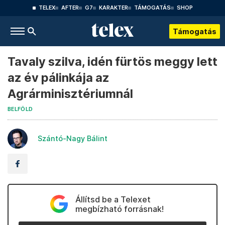
TELEX
AFTER
G7
KARAKTER
TÁMOGATÁS
SHOP
Támogatás
Tavaly szilva, idén fürtös meggy lett
az év pálinkája az
Agrárminisztériumnál
BELFÖLD
Szántó-Nagy Bálint
Állítsd be a Telexet
megbízható forrásnak!