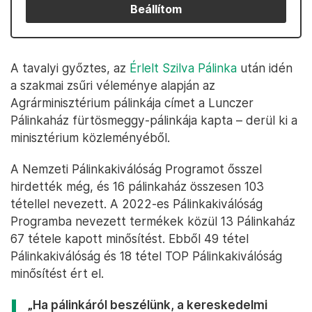
Beállítom
A tavalyi győztes, az
Érlelt Szilva Pálinka
után idén
a szakmai zsűri véleménye alapján az
Agrárminisztérium pálinkája címet a Lunczer
Pálinkaház fürtösmeggy-pálinkája kapta – derül ki a
minisztérium közleményéből.
A Nemzeti Pálinkakiválóság Programot ősszel
hirdették még, és 16 pálinkaház összesen 103
tétellel nevezett. A 2022-es Pálinkakiválóság
Programba nevezett termékek közül 13 Pálinkaház
67 tétele kapott minősítést. Ebből 49 tétel
Pálinkakiválóság és 18 tétel TOP Pálinkakiválóság
minősítést ért el.
„Ha pálinkáról beszélünk, a kereskedelmi