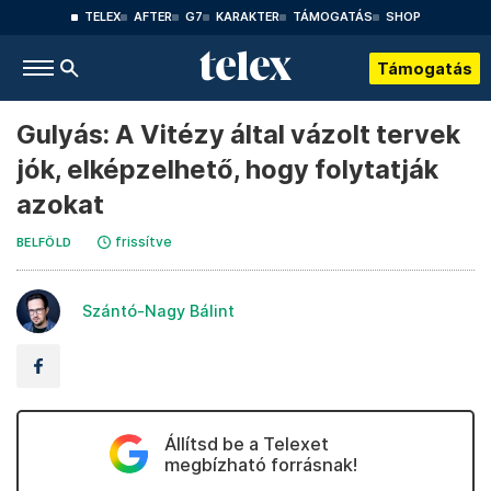
TELEX
AFTER
G7
KARAKTER
TÁMOGATÁS
SHOP
Támogatás
Gulyás: A Vitézy által vázolt tervek
jók, elképzelhető, hogy folytatják
azokat
frissítve
BELFÖLD
Szántó-Nagy Bálint
Állítsd be a Telexet
megbízható forrásnak!