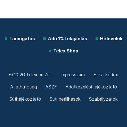
Támogatás
Adó 1% felajánlás
Hírlevelek
Telex Shop
© 2026 Telex.hu Zrt.
Impresszum
Etikai kódex
Átláthatóság
ÁSZF
Adatkezelési tájékoztató
Sütitájékoztató
Süti beállítások
Szabályzatok
Kommentelési szabályzat
Telex Sales