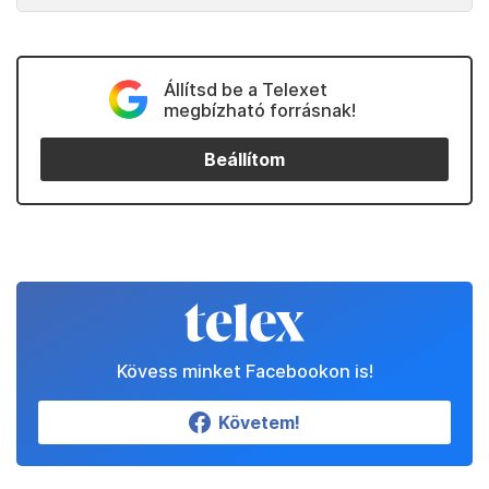
Állítsd be a Telexet
megbízható forrásnak!
Beállítom
Kövess minket Facebookon is!
Követem!