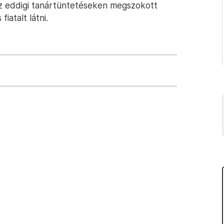
 eddigi tanártüntetéseken megszokott
iatalt látni.