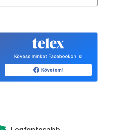
Kövess minket Facebookon is!
Követem!
Legfontosabb