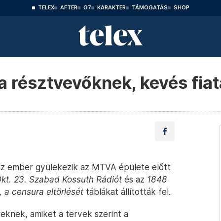
TELEX
AFTER
G7
KARAKTER
TÁMOGATÁS
SHOP
a résztvevőknek, kevés fiat
száz ember gyülekezik az MTVA épülete előtt
kt. 23. Szabad Kossuth Rádiót
és az
1848
 a censura eltörlését
táblákat állították fel.
knek, amiket a tervek szerint a