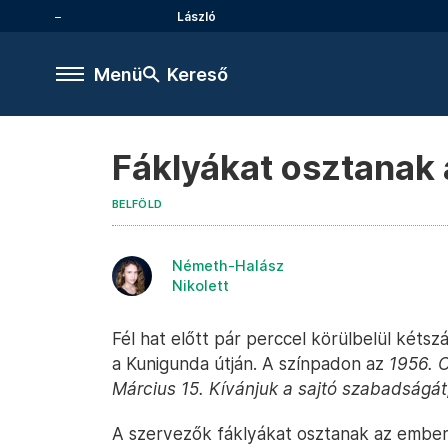
László
Menü
Kereső
Fáklyákat osztanak 
BELFÖLD
Németh-Halász
Nikolett
Fél hat előtt pár perccel körülbelül két
a Kunigunda útján. A színpadon az
1956. O
Március 15. Kívánjuk a sajtó szabadságát,
A szervezők fáklyákat osztanak az embere