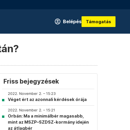
Belépés
Támogatás
tán?
Friss bejegyzések
2022. November 2. – 15:23
Véget ért az azonnali kérdések órája
2022. November 2. – 15:21
Orbán: Ma a minimálbér magasabb,
mint az MSZP–SZDSZ-kormány idején
az átlagbér