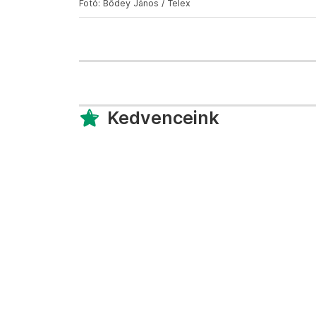
Fotó: Bődey János / Telex
Kedvenceink