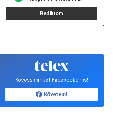
Beállítom
Kövess minket Facebookon is!
Követem!