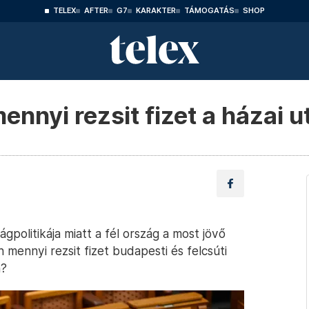
TELEX
AFTER
G7
KARAKTER
TÁMOGATÁS
SHOP
nnyi rezsit fizet a házai u
politikája miatt a fél ország a most jövő
 mennyi rezsit fizet budapesti és felcsúti
n?