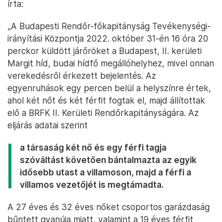
írta:
„A Budapesti Rendőr-főkapitányság Tevékenységi-
irányítási Központja 2022. október 31-én 16 óra 20
perckor küldött járőröket a Budapest, II. kerületi
Margit híd, budai hídfő megállóhelyhez, mivel onnan
verekedésről érkezett bejelentés. Az
egyenruhások egy percen belül a helyszínre értek,
ahol két nőt és két férfit fogtak el, majd állítottak
elő a BRFK II. Kerületi Rendőrkapitányságára. Az
eljárás adatai szerint
a társaság két nő és egy férfi tagja
szóváltást követően bántalmazta az egyik
idősebb utast a villamoson, majd a férfi a
villamos vezetőjét is megtámadta.
A 27 éves és 32 éves nőket csoportos garázdaság
bűntett gyanúja miatt, valamint a 19 éves férfit