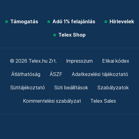
Támogatás
Adó 1% felajánlás
Hírlevelek
Telex Shop
© 2026 Telex.hu Zrt.
Impresszum
Etikai kódex
Átláthatóság
ÁSZF
Adatkezelési tájékoztató
Sütitájékoztató
Süti beállítások
Szabályzatok
Kommentelési szabályzat
Telex Sales