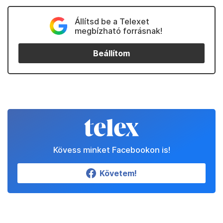
Állítsd be a Telexet
megbízható forrásnak!
Beállítom
Kövess minket Facebookon is!
Követem!