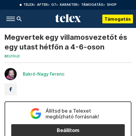
TELEX
AFTER
G7
KARAKTER
TÁMOGATÁS
SHOP
Támogatás
Megvertek egy villamosvezetőt és
egy utast hétfőn a 4-6-oson
BELFÖLD
Bakró-Nagy Ferenc
Állítsd be a Telexet
megbízható forrásnak!
Beállítom