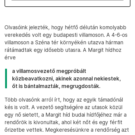
Olvasóink jelezték, hogy hétfő délután komolyabb
verekedés volt egy budapesti villamoson. A 4-6-os
villamoson a Széna tér környékén utazva hárman
rátámadtak egy idősebb utasra. A Margit hídhoz
érve
a villamosvezető megpróbált
közbeavatkozni, akinek azonnal nekiestek,
őt is bántalmazták, megrugdosták.
Több olvasónk arról írt, hogy az egyik támadónál
kés is volt. A vezető segítségére az utasok közül
egy nő sietett, a Margit híd budai hídfőjéhez már a
rendőrök is kivonultak, ahol két nőt és egy férfit
őrizetbe vettek. Megkeresésünkre a rendőrség azt