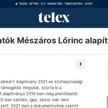
TELEX
AFTER
G7
KARAKTER
TÁMOGATÁS
SHOP
atók Mészáros Lőrinc alapí
atalokért Alapítvány 2021-es közhasznúsági
 a támogatók mögülük, szúrta ki a
 alapítványa 2019-ben még jelentősebb
0-ban szintén, igaz, ekkor már nem
ezett. 2021-ben a dokumentumok szerint