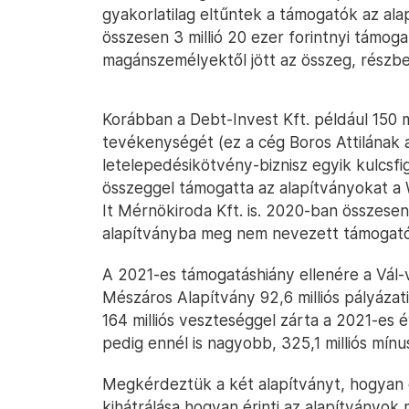
gyakorlatilag eltűntek a támogatók az al
összesen 3 millió 20 ezer forintnyi támog
magánszemélyektől jött az összeg, részben
Korábban a Debt-Invest Kft. például 150 m
tevékenységét (ez a cég Boros Attilának a
letelepedésikötvény-biznisz egyik kulcsfi
összeggel támogatta az alapítványokat a W
It Mérnökiroda Kft. is. 2020-ban összesen 
alapítványba meg nem nevezett támogató
A 2021-es támogatáshiány ellenére a Vál-vö
Mészáros Alapítvány 92,6 milliós pályáza
164 milliós veszteséggel zárta a 2021-es é
pedig ennél is nagyobb, 325,1 milliós mínus
Megkérdeztük a két alapítványt, hogyan é
kihátrálása hogyan érinti az alapítványok 