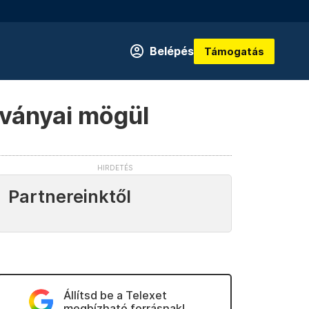
Belépés
Támogatás
tványai mögül
Partnereinktől
Állítsd be a Telexet
megbízható forrásnak!