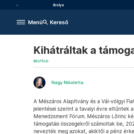
Ibolya
Menü
Kereső
Kihátráltak a támog
BELFÖLD
Nagy Nikoletta
A Mészáros Alapítvány és a Vál-völgyi Fi
jelentései szerint a tavalyi évre eltűntek
Menedzsment Fórum. Mészáros Lőrinc két
támogatási összegekről számoltak be, 202
nevezték meg azokat, akiktől a pénz érk