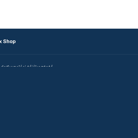
x Shop
datkezelési tájékoztató
zat
Telex Sales