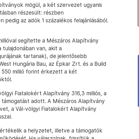
apítványok mögül, a két szervezet ugyanis
atásban részesült: részben
 pedig az adók 1 százalékos felajánlásából.
illióval segítette a Mészáros Alapítvány
 tulajdonában van, akit a
gurájának tartanak), de jelentősebb
est Hungária Bau, az Épkar Zrt. és a Build
550 millió forint érkezett a két
któl.
lgyi Fiatalokért Alapítvány 316,3 milliós, a
ti támogatást adott. A Mészáros Alapítvány
vet, a Vál-völgyi Fiatalokért Alapítvány
szal.
rtékelik a helyzetet, illetve a támogatók
működését. Ha válaszolnak, frissítjük a