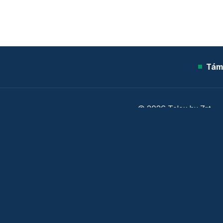
Tám
© 2026 Telex.hu Zrt.
Sütitájékoztató