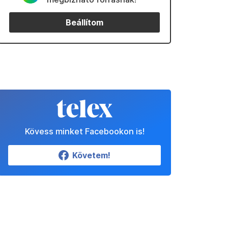
Beállítom
Kövess minket Facebookon is!
Követem!