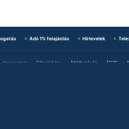
ogatás
Adó 1% felajánlás
Hírlevelek
Tele
Impresszum
Etikai kódex
Átláthatóság
ÁSZF
A
Süti beállítások
Szabályzatok
Kommentelési szabály