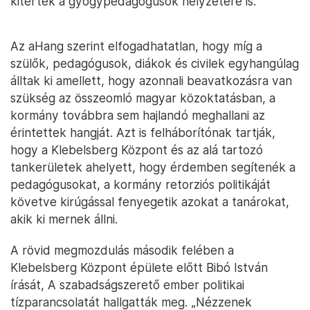
kitértek a gyógypedagógusok helyzetére is.
Az aHang szerint elfogadhatatlan, hogy míg a
szülők, pedagógusok, diákok és civilek egyhangúlag
álltak ki amellett, hogy azonnali beavatkozásra van
szükség az összeomló magyar közoktatásban, a
kormány továbbra sem hajlandó meghallani az
érintettek hangját. Azt is felháborítónak tartják,
hogy a Klebelsberg Központ és az alá tartozó
tankerületek ahelyett, hogy érdemben segítenék a
pedagógusokat, a kormány retorziós politikáját
követve kirúgással fenyegetik azokat a tanárokat,
akik ki mernek állni.
A rövid megmozdulás második felében a
Klebelsberg Központ épülete előtt Bibó István
írását, A szabadságszerető ember politikai
tízparancsolatát hallgatták meg. „Nézzenek