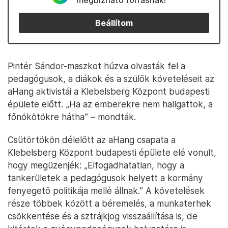
megbízható forrásnak!
Beállítom
Pintér Sándor-maszkot húzva olvasták fel a
pedagógusok, a diákok és a szülők követeléseit az
aHang aktivistái a Klebelsberg Központ budapesti
épülete előtt. „Ha az emberekre nem hallgattok, a
főnökötökre hátha” – mondták.
Csütörtökön délelőtt az aHang csapata a
Klebelsberg Központ budapesti épülete elé vonult,
hogy megüzenjék: „Elfogadhatatlan, hogy a
tankerületek a pedagógusok helyett a kormány
fenyegető politikája mellé állnak.” A követelések
része többek között a béremelés, a munkaterhek
csökkentése és a sztrájkjog visszaállítása is, de