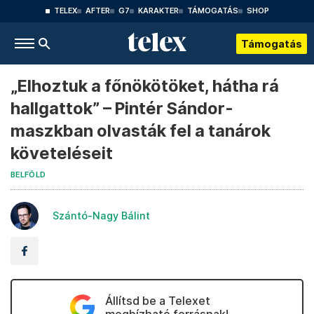
TELEX
AFTER
G7
KARAKTER
TÁMOGATÁS
SHOP
Támogatás
„Elhoztuk a főnökötöket, hátha rá
hallgattok” – Pintér Sándor-
maszkban olvasták fel a tanárok
követeléseit
BELFÖLD
Szántó-Nagy Bálint
Állítsd be a Telexet