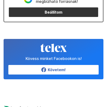
megbízható forrásnak!
Beállítom
Kövess minket Facebookon is!
Követem!