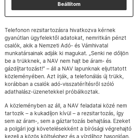
Beállítom
Telefonon rezsitartozásra hivatkozva kérnek
gyanútlan ügyfelektől adatokat, nemritkán pénzt
csalók, akik a Nemzeti Adó- és Vámhivatal
munkatársainak adják ki magukat. „Senki ne dőljön
be a trükknek, a NAV nem hajt be áram- és
gázdíjtartozást!” – áll a NAV lapunknak eljuttatott
közleményében. Azt írják, a telefonálás új trükk,
korábban a csalók adó-visszatérítésről szóló
adathalász-üzenetekkel próbálkoztak.
A közleményben az áll, a NAV feladatai közé nem
tartozik – a kukadíjon kívül – a rezsitartozás, így
sem az áram-, sem a gáztartozás behajtása. Ezeket
a polgári jogi követelésekként a bírósági végrehajtó
kezeli a közös költséghez és a vízdíjhoz hasonlóan.