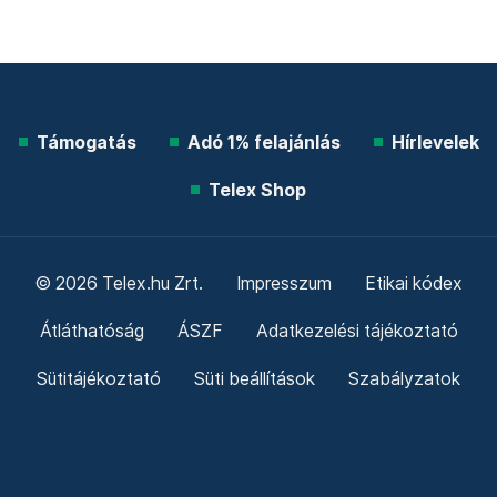
Támogatás
Adó 1% felajánlás
Hírlevelek
Telex Shop
© 2026 Telex.hu Zrt.
Impresszum
Etikai kódex
Átláthatóság
ÁSZF
Adatkezelési tájékoztató
Sütitájékoztató
Süti beállítások
Szabályzatok
Kommentelési szabályzat
Telex Sales