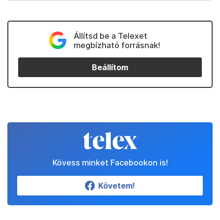
Állítsd be a Telexet
megbízható forrásnak!
Beállítom
Kövess minket Facebookon is!
Követem!