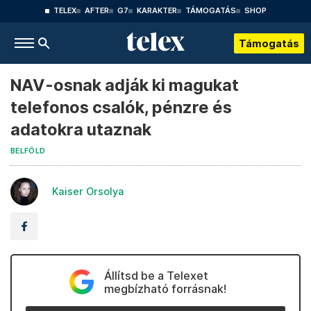
TELEX
AFTER
G7
KARAKTER
TÁMOGATÁS
SHOP
Támogatás
NAV-osnak adják ki magukat
telefonos csalók, pénzre és
adatokra utaznak
BELFÖLD
Kaiser Orsolya
Állítsd be a Telexet
megbízható forrásnak!