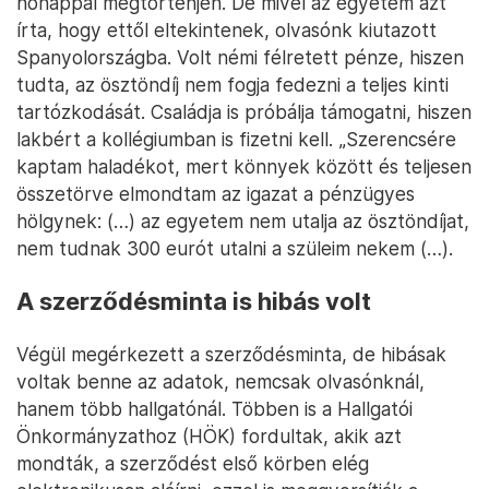
hónappal megtörténjen. De mivel az egyetem azt
írta, hogy ettől eltekintenek, olvasónk kiutazott
Spanyolországba. Volt némi félretett pénze, hiszen
tudta, az ösztöndíj nem fogja fedezni a teljes kinti
tartózkodását. Családja is próbálja támogatni, hiszen
lakbért a kollégiumban is fizetni kell. „Szerencsére
kaptam haladékot, mert könnyek között és teljesen
összetörve elmondtam az igazat a pénzügyes
hölgynek: (…) az egyetem nem utalja az ösztöndíjat,
nem tudnak 300 eurót utalni a szüleim nekem (…).
A szerződésminta is hibás volt
Végül megérkezett a szerződésminta, de hibásak
voltak benne az adatok, nemcsak olvasónknál,
hanem több hallgatónál. Többen is a Hallgatói
Önkormányzathoz (HÖK) fordultak, akik azt
mondták, a szerződést első körben elég