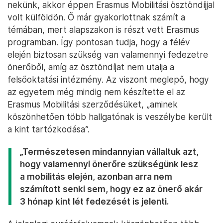
nekünk, akkor éppen Erasmus Mobilitási ösztöndíjjal
volt külföldön. Ő már gyakorlottnak számít a
témában, mert alapszakon is részt vett Erasmus
programban. Így pontosan tudja, hogy a félév
elején biztosan szükség van valamennyi fedezetre
önerőből, amíg az ösztöndíjat nem utalja a
felsőoktatási intézmény. Az viszont meglepő, hogy
az egyetem még mindig nem készítette el az
Erasmus Mobilitási szerződésüket, „aminek
köszönhetően több hallgatónak is veszélybe került
a kint tartózkodása”.
„Természetesen mindannyian vállaltuk azt,
hogy valamennyi önerőre szükségünk lesz
a mobilitás elején, azonban arra nem
számított senki sem, hogy ez az önerő akár
3 hónap kint lét fedezését is jelenti.