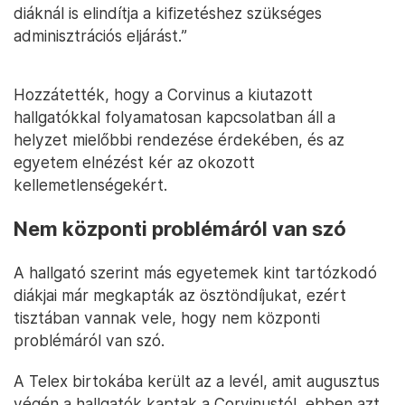
diáknál is elindítja a kifizetéshez szükséges
adminisztrációs eljárást.”
Hozzátették, hogy a Corvinus a kiutazott
hallgatókkal folyamatosan kapcsolatban áll a
helyzet mielőbbi rendezése érdekében, és az
egyetem elnézést kér az okozott
kellemetlenségekért.
Nem központi problémáról van szó
A hallgató szerint más egyetemek kint tartózkodó
diákjai már megkapták az ösztöndíjukat, ezért
tisztában vannak vele, hogy nem központi
problémáról van szó.
A Telex birtokába került az a levél, amit augusztus
végén a hallgatók kaptak a Corvinustól, ebben azt