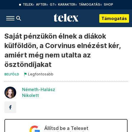
TELEX
AFTER
G7
KARAKTER
TÁMOGATÁS
SHOP
Támogatás
Saját pénzükön élnek a diákok
külföldön, a Corvinus elnézést kér,
amiért még nem utalta az
ösztöndíjakat
Legfontosabb
BELFÖLD
Németh-Halász
Nikolett
Állítsd be a Telexet