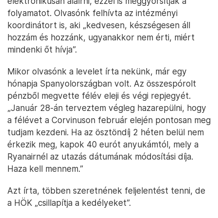
elektronikusan aláírni, ezzel is meggyorsítják a
folyamatot. Olvasónk felhívta az intézményi
koordinátort is, aki „kedvesen, készségesen áll
hozzám és hozzánk, ugyanakkor nem érti, miért
mindenki őt hívja”.
Mikor olvasónk a levelet írta nekünk, már egy
hónapja Spanyolországban volt. Az összespórolt
pénzből megvette félév eleji és végi repjegyét.
„Január 28-án terveztem végleg hazarepülni, hogy
a félévet a Corvinuson február elején pontosan meg
tudjam kezdeni. Ha az ösztöndíj 2 héten belül nem
érkezik meg, kapok 40 eurót anyukámtól, mely a
Ryanairnél az utazás dátumának módosítási díja.
Haza kell mennem.”
Azt írta, többen szeretnének feljelentést tenni, de
a HÖK „csillapítja a kedélyeket”.