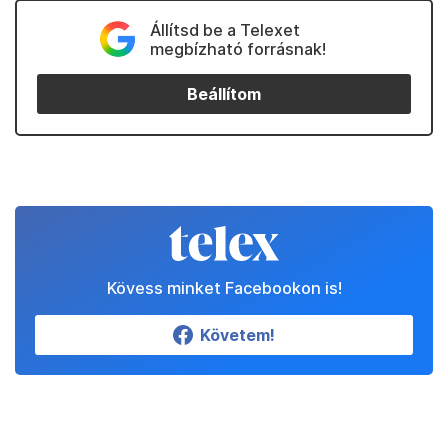
Állítsd be a Telexet
megbízható forrásnak!
Beállítom
Kövess minket Facebookon is!
Követem!